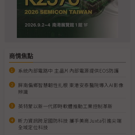
商情焦點
系統內部電路中 主晶片內部電源提供EOS防護
屏南偏鄉智慧韌性扎根 東港安泰醫院導入AI影像
辨識
英特蒙以新一代即時軟體推動工業控制革新
昕力資訊跨足國防科技 攜手美商Juxta引進尖端
全域定位科技