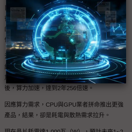
目前各界估計，2024年的成長幅度最明顯，之
後仍會成長，只是幅度減緩，然2023~2028年
的AI伺服器市場規模年複合成長率（CAGR），
仍可達23%。
洪麗寗指出，AI模型愈來愈大，算力需求也持
續拉升，在Transformer模型出現之前，算力增
加速度是2年8倍速，然在Transformer模型出現
後，算力加速，達到2年256倍速。
因應算力需求，CPU與GPU業者拼命推出更強
產品，結果，卻是耗電與散熱需求拉升。
現在晶片耗電達1,000瓦（W），預計未來1~2