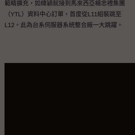
範疇擴充，如緯穎就接到馬來西亞楊忠禮集團
（YTL）資料中心訂單，首度從L11組裝跳至
L12。此為台系伺服器系統整合廠一大跳躍。