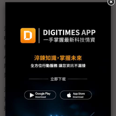
和碩交付GB200機櫃 砸6億投資美CSP廠
洪麗寗參加台北市電腦公會舉辦的AI NEXT
FORUM，以「AI算力重塑全球產業格局」為題
發表演說。洪麗寗指出，她觀察伺服器產業，
AI領域有3大轉變，包括算力成長，推動科技發
展，其次為新的市場玩家及新市場出現，最後
是伺服器供應鏈的服務範疇擴大。
洪麗寗指出，之前大家還在擔憂那家CSP不蓋
資料中心或取消租約，影響市場需求，所幸上
週CSP大廠的法說會打破大家誤解。