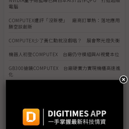
NVIDIA量子總監曝已與日本AIST合作QPU 打造超級
電腦
COMPUTEX遭評「沒新梗」 廠商訂單熱：落地應用
勝空談創新
COMPUTEX少了黃仁勳就沒戲唱？ 展會聚光燈失衡
機器人初登COMPUTEX 台廠仍守模組與AI視覺本位
GB300搶鏡COMPUTEX 台廠硬實力實現機櫃高速進
化
COMPUTEX氣氛轉冷 兩大疑慮壟罩下半年展望
《不具名消息》EP17：川普專挑軟「蘋果」吃？電腦
展的Showgirl呢？
Tech666：【產業觀察小教室】COMPUTEX 2025觀
察，x86光環褪去後，Arm陣營將崛起？