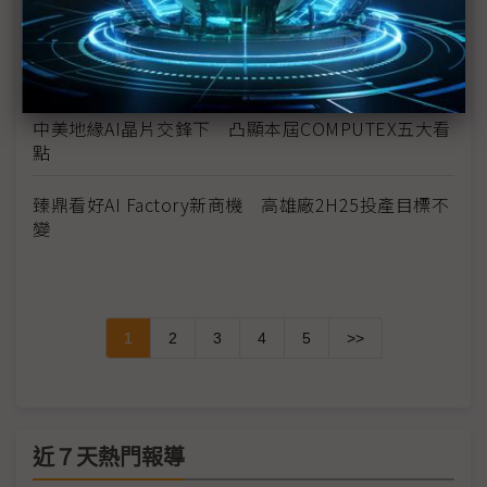
Synaptics副總裁：多元產品、自主IP助攻自家MCU
卡位邊緣AI
HDMI執行長：HDMI 2.2可成為助AI普及的基礎
中美地緣AI晶片交鋒下 凸顯本屆COMPUTEX五大看
點
臻鼎看好AI Factory新商機 高雄廠2H25投產目標不
變
1
2
3
4
5
>>
近７天熱門報導