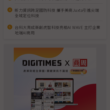
昕力資訊跨足國防科技 攜手美商Juxta引進尖端
全域定位科技
台科大育成新創虎智科技亮相AI WAVE 主打企業
地端AI商用