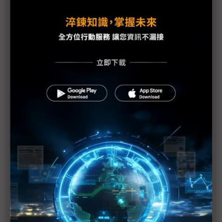
比地上運輸貴30倍 無人機送貨成本仍是挑戰
NVIDIA台灣總部有著落了｜高通鎖定商用PC市場｜
英特爾陳立武的三支箭｜《科技中心點》EP55
評析：一場台系IC設計力挺的COMPUTEX
建碁COMPUTEX展Edge IPC新品 打造高效AI科技
執法方案
黃仁勳直言AI晶片管制錯誤 業界示警：對美弊大於
利
台廠參戰人形機器人 供應鏈看好鴻海、和碩拔頭籌
《科技聽IC》COMPUTEX 2025今年的新商機？