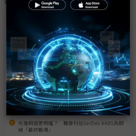
什麼是「關鍵字追蹤」
近７天熱門報導
MLCC訂單過熱、出貨比創高 村田示警全球AI基
建熱潮將趨緩
2027全年記憶體產能提前售罄 買家「祕而不
宣」只怕買不夠
英特爾EMIB良率達標 聯發科第2代ASIC產品
2028準時量產
SpaceX晶片採購大轉向 Elon Musk捨超微全面
採用NVIDIA
光進銅退更明確？ 聯發科估SerDes 448G為銅
線「最終戰場」