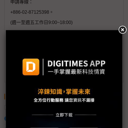
申請專線：
+886-02-87125398。
(週一至週五工作日9:00~18:00)
會員信箱：
member@digitimes.com
(一個工作日內將回覆您的來信)
訂閱DIGITIMES 行動版
關鍵字
科技園區
鴻海
印度
劉揚偉
加入已選取到「關鍵字追蹤」