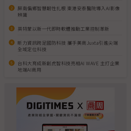
屏南偏鄉智慧韌性扎根 東港安泰醫院導入AI影像
辨識
英特蒙以新一代即時軟體推動工業控制革新
昕力資訊跨足國防科技 攜手美商Juxta引進尖端
全域定位科技
台科大育成新創虎智科技亮相AI WAVE 主打企業
地端AI商用