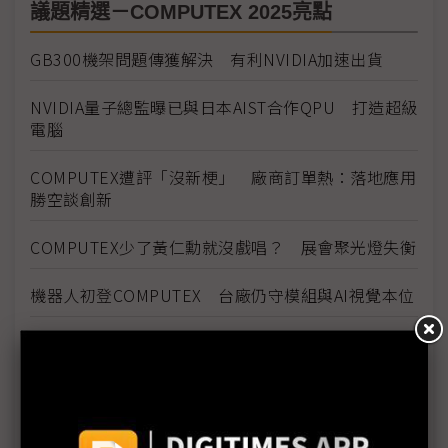
議題精選－COMPUTEX 2025亮點
GB300機架問題傳獲解決 有利NVIDIA加速出貨
NVIDIA量子總監曝已與日本AIST合作QPU 打造超級
電腦
COMPUTEX遭評「沒新梗」 廠商訂單熱：落地應用
勝空談創新
COMPUTEX少了黃仁勳就沒戲唱？ 展會聚光燈失衡
機器人初登COMPUTEX 台廠仍守模組與AI視覺本位
GB300搶鏡COMPUTEX 台廠硬實力實現機櫃高速進
化
COMPUTEX氣氛轉冷 兩大疑慮壟罩下半年展望