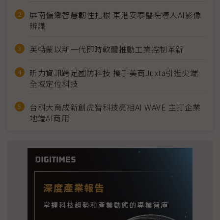
屏南偏鄉智慧韌性扎根 東港安泰醫院導入AI影像
辨識
英特蒙以新一代即時軟體推動工業控制革新
昕力資訊跨足國防科技 攜手美商Juxta引進尖端
全域定位科技
台科大育成新創虎智科技亮相AI WAVE 主打企業
地端AI商用