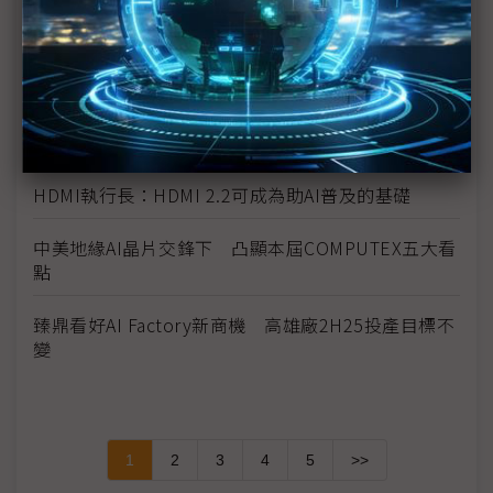
台廠參戰人形機器人 供應鏈看好鴻海、和碩拔頭籌
《科技聽IC》COMPUTEX 2025今年的新商機？
Synaptics副總裁：多元產品、自主IP助攻自家MCU
卡位邊緣AI
HDMI執行長：HDMI 2.2可成為助AI普及的基礎
中美地緣AI晶片交鋒下 凸顯本屆COMPUTEX五大看
點
臻鼎看好AI Factory新商機 高雄廠2H25投產目標不
變
1
2
3
4
5
>>