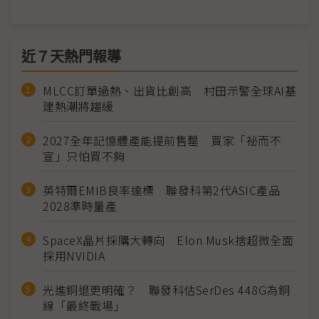
近７天熱門報導
MLCC訂單過熱、出貨比創高 村田示警全球AI基
建熱潮將趨緩
2027全年記憶體產能提前售罄 買家「祕而不
宣」只怕買不夠
英特爾EMIB良率達標 聯發科第2代ASIC產品
2028準時量產
SpaceX晶片採購大轉向 Elon Musk捨超微全面
採用NVIDIA
光進銅退更明確？ 聯發科估SerDes 448G為銅
線「最終戰場」