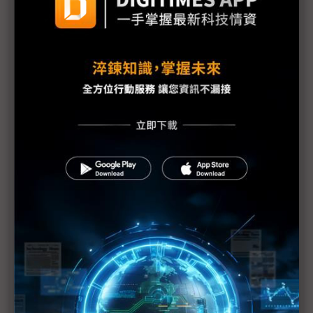
《不具名消息》EP17：川普專挑軟「蘋果」吃？電腦
展的Showgirl呢？
Tech666：【產業觀察小教室】COMPUTEX 2025觀
察，x86光環褪去後，Arm陣營將崛起？
比地上運輸貴30倍 無人機送貨成本仍是挑戰
NVIDIA台灣總部有著落了｜高通鎖定商用PC市場｜
英特爾陳立武的三支箭｜《科技中心點》EP55
評析：一場台系IC設計力挺的COMPUTEX
建碁COMPUTEX展Edge IPC新品 打造高效AI科技
執法方案
黃仁勳直言AI晶片管制錯誤 業界示警：對美弊大於
利