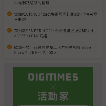
供電網路遷移的優勢
岱鐠推UltraConduct導電膠探針測試座攻克AI晶
片瓶頸
英飛凌SEMPER NOR快閃記憶體通過信驊科技
AST2700 BMC認證
歐耀科技、超數雲端攜三大方案亮相AI Wave
Show 2026 吸引2,000人