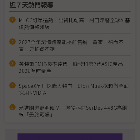
近７天熱門報導
MLCC訂單過熱、出貨比創高 村田示警全球AI基
建熱潮將趨緩
2027全年記憶體產能提前售罄 買家「祕而不
宣」只怕買不夠
英特爾EMIB良率達標 聯發科第2代ASIC產品
2028準時量產
SpaceX晶片採購大轉向 Elon Musk捨超微全面
採用NVIDIA
光進銅退更明確？ 聯發科估SerDes 448G為銅
線「最終戰場」