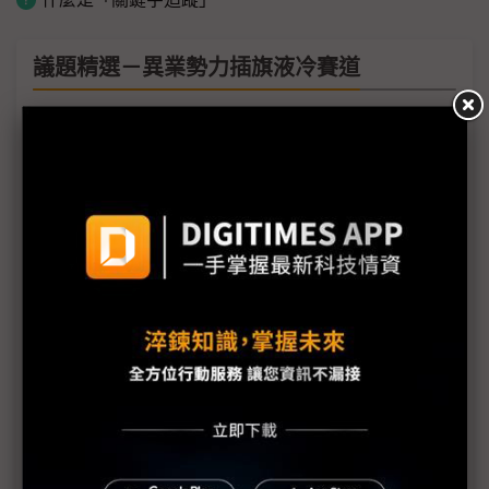
議題精選－異業勢力插旗液冷賽道
AI伺服器打破疆界 台系機殼廠積極跨足系統組裝
液冷散熱趨勢明確 台廠跨界打入AI伺服器鏈
液冷散熱成AI伺服器顯學 泵浦朝DC大水量邁進
連接器布局液冷散熱賽道 強化高耐熱、高密封性
Panasonic進軍液冷泵浦市場 已向台廠出貨
奇鋐看好液冷好光景續多年 擬擴產越南、美國
專訪TE Connectivity》I/O迎AI關鍵轉型期 連接器
躍升全鏈路樞紐