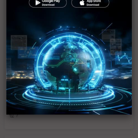
（獨家）液冷需求飆升 Cooler Master越南廠未量
產先爆單
樂金首度實地驗證AIDC液冷方案 聯手LG U+推動技
術升級
生命事業起家 天品集團跨入AI液冷伺服器清洗市場
日新創推浸沒式液冷伺服器系統 運作成本大減9成
可運輸式液冷伺服器 日新創結合再生能源創新機
SSD迎液冷時代 Solidigm全新eSSD顛覆散熱技術
GB300高算力推升散熱需求 零組件供應鏈如何卡
位？