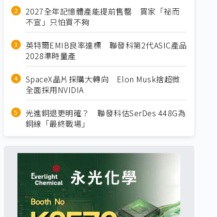
2027全年記憶體產能提前售罄 買家「祕而
不宣」只怕買不夠
英特爾EMIB良率達標 聯發科第2代ASIC產品
2028準時量產
SpaceX晶片採購大轉向 Elon Musk捨超微
全面採用NVIDIA
光進銅退更明確？ 聯發科估SerDes 448G為
銅線「最終戰場」