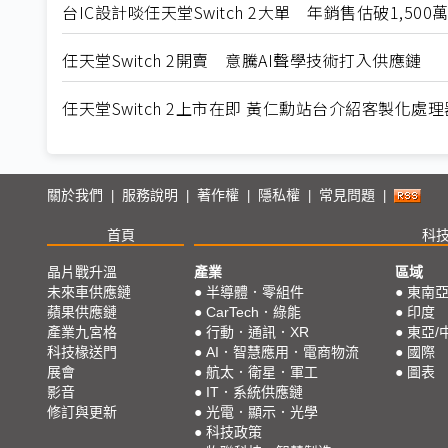
台IC設計啖任天堂Switch 2大單 年銷售估破1,500
任天堂Switch 2開賣 意騰AI聲學技術打入供應鏈
任天堂Switch 2上市在即 黃仁勳站台介紹客製化處理
關於我們
服務說明
著作權
隱私權
常見問題
|
|
|
|
|
首頁
科
晶片戰升溫
產業
區域
未來車供應鏈
●
半導體．零組件
●
東南
蘋果供應鏈
●
CarTech．綠能
●
印度
產業九宮格
●
行動．通訊．XR
●
東亞/
科技椽送門
●
AI．智慧應用．電商物流
●
國際
展會
●
航太．衛星．軍工
●
圖表
影音
●
IT．系統供應鏈
修訂與更新
●
光電．顯示．光學
●
科技政策