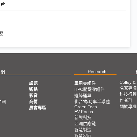
萬台
器
Research
技網
Colley &
議題
車用零組件
名家專欄
亞
觀點
HPC關鍵零組件
科技行腳
影音
邊緣運算
作者群
中國
商情
化合物/功率半導體
關於專欄
Green Tech
展會專區
EV Focus
新興科技
亞洲供應鏈
智慧製造
智慧家庭