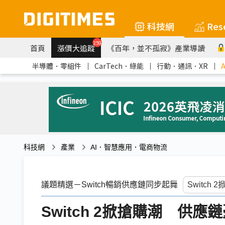
科技網
Res
259
首頁
漲價大追蹤
《百年，並不孤寂》產業導讀
半導體．零組件
｜
CarTech．綠能
｜
行動．通訊．XR
｜
科技網
產業
AI．智慧應用．電商物流
議題精選－Switch暢銷供應鏈同步起舞
Switch 2掀搶購潮 供