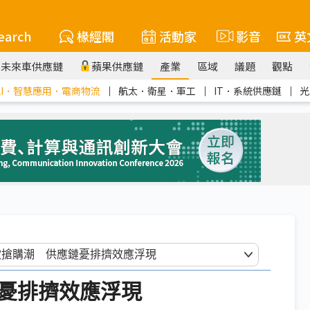
earch
椽經閣
活動家
影音
英
未來車供應鏈
蘋果供應鏈
產業
區域
議題
觀點
AI．智慧應用．電商物流
｜
航太．衛星．軍工
｜
IT．系統供應鏈
｜
光
應鏈憂排擠效應浮現