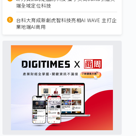
端全域定位科技
台科大育成新創虎智科技亮相AI WAVE 主打企
業地端AI商用