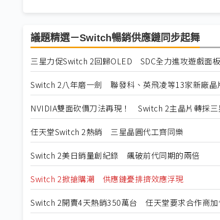
議題精選－Switch暢銷供應鏈同步起舞
三星力促Switch 2回歸OLED SDC全力進攻遊戲面
Switch 2八年磨一劍 聯發科、英飛凌等13家新廠
NVIDIA雙面砍價刀法再現！ Switch 2主晶片轉採
任天堂Switch 2熱銷 三星晶圓代工齊同樂
Switch 2美日銷量創紀錄 飆破前代同期的兩倍
Switch 2掀搶購潮 供應鏈憂排擠效應浮現
Switch 2開賣4天熱銷350萬台 任天堂要求合作商