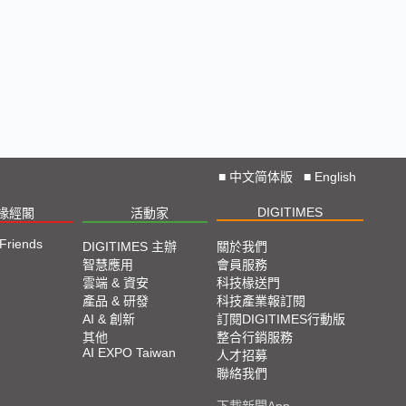
■
中文简体版
■
English
DIGITIMES
椽經閣
活動家
 Friends
DIGITIMES 主辦
關於我們
智慧應用
會員服務
雲端 & 資安
科技椽送門
產品 & 研發
科技產業報訂閱
AI & 創新
訂閱DIGITIMES行動版
其他
整合行銷服務
AI EXPO Taiwan
人才招募
聯絡我們
下載新聞App