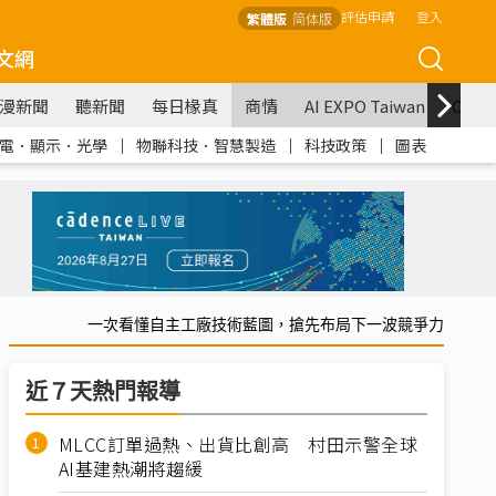
評估申請
登入
繁體版
简体版
文網
漫新聞
聽新聞
每日椽真
商情
AI EXPO Taiwan
COM
電．顯示．光學
｜
物聯科技．智慧製造
｜
科技政策
｜
圖表
一次看懂自主工廠技術藍圖，搶先布局下一波競爭力
近７天熱門報導
MLCC訂單過熱、出貨比創高 村田示警全球
AI基建熱潮將趨緩