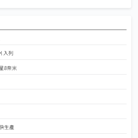
板
晶片入列
三星8奈米
加快生產