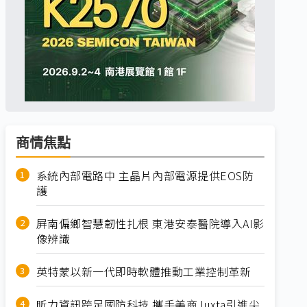
商情焦點
系統內部電路中 主晶片內部電源提供EOS防
護
屏南偏鄉智慧韌性扎根 東港安泰醫院導入AI影
像辨識
英特蒙以新一代即時軟體推動工業控制革新
昕力資訊跨足國防科技 攜手美商Juxta引進尖