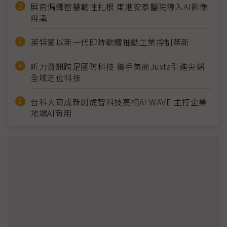
屏南偏鄉智慧韌性扎根 東港安泰醫院導入AI影像
辨識
英特蒙以新一代即時軟體推動工業控制革新
昕力資訊跨足國防科技 攜手美商Juxta引進尖端
全域定位科技
台科大育成新創虎智科技亮相AI WAVE 主打企業
地端AI商用