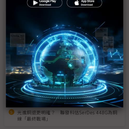
近７天熱門報導
MLCC訂單過熱、出貨比創高 村田示警全球AI基
建熱潮將趨緩
2027全年記憶體產能提前售罄 買家「祕而不
宣」只怕買不夠
英特爾EMIB良率達標 聯發科第2代ASIC產品
2028準時量產
SpaceX晶片採購大轉向 Elon Musk捨超微全面
採用NVIDIA
光進銅退更明確？ 聯發科估SerDes 448G為銅
線「最終戰場」