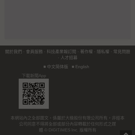
關於我們
·
會員服務
·
科技產業報訂閱
·
著作權
·
隱私權
·
常見問題
·
人才招募
■
中文简体版
■
English
下載新聞App
本網站內之全部圖文，係屬於大椽股份有限公司所有，非經本
公司同意不得將全部或部分內容轉載於任何形式之媒
體 © DIGITIMES Inc. 版權所有