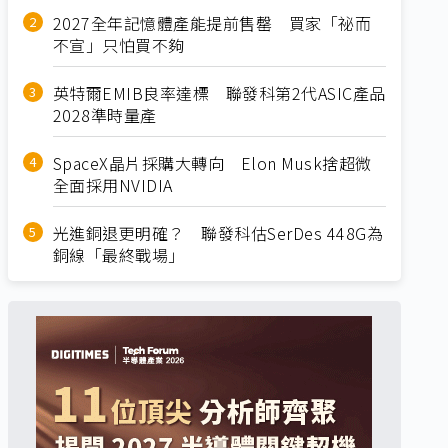
2027全年記憶體產能提前售罄 買家「祕而
不宣」只怕買不夠
英特爾EMIB良率達標 聯發科第2代ASIC產品
2028準時量產
SpaceX晶片採購大轉向 Elon Musk捨超微
全面採用NVIDIA
光進銅退更明確？ 聯發科估SerDes 448G為
銅線「最終戰場」