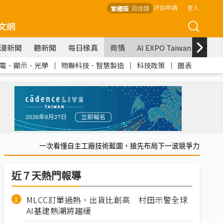
評估申請
登入
繁體版
简体版
文網
漫新聞
聽新聞
每日椽真
商情
AI EXPO Taiwan
COM
電．顯示．光學
｜
物聯科技．智慧製造
｜
科技政策
｜
圖表
一次看懂自主工廠技術藍圖，搶先布局下一波競爭力
近７天熱門報導
MLCC訂單過熱、出貨比創高 村田示警全球
AI基建熱潮將趨緩