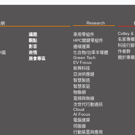
Research
技網
Colley &
議題
車用零組件
名家專欄
亞
觀點
HPC關鍵零組件
科技行腳
影音
邊緣運算
作者群
中國
商情
化合物/功率半導體
關於專欄
Green Tech
展會專區
EV Focus
新興科技
亞洲供應鏈
智慧製造
智慧家庭
物聯網
寬頻與無線
次世代行動通訊
Cloud
AI Focus
電腦運算
伺服器
行動裝置與應用