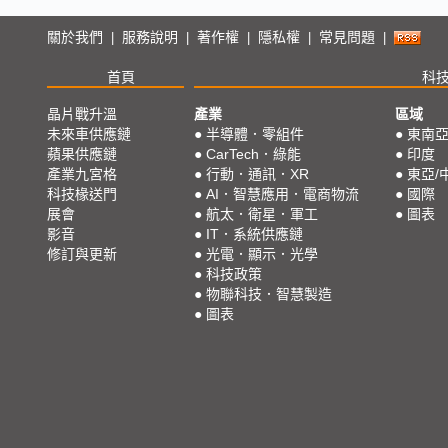
關於我們
服務說明
著作權
隱私權
常見問題
|
|
|
|
|
首頁
科
晶片戰升溫
產業
區域
未來車供應鏈
●
半導體．零組件
●
東南
蘋果供應鏈
●
CarTech．綠能
●
印度
產業九宮格
●
行動．通訊．XR
●
東亞/
科技椽送門
●
AI．智慧應用．電商物流
●
國際
展會
●
航太．衛星．軍工
●
圖表
影音
●
IT．系統供應鏈
修訂與更新
●
光電．顯示．光學
●
科技政策
●
物聯科技．智慧製造
●
圖表