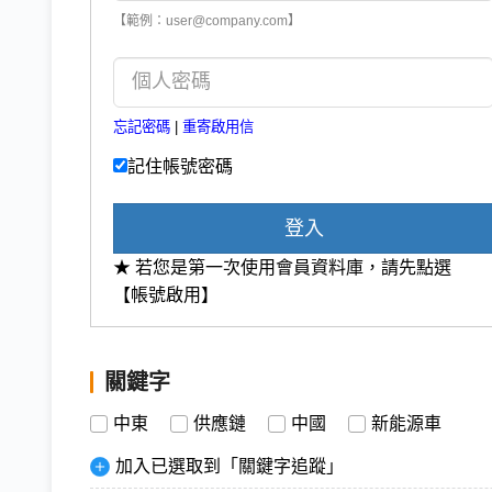
【範例：user@company.com】
忘記密碼
|
重寄啟用信
記住帳號密碼
登入
★ 若您是第一次使用會員資料庫，請先點選
【帳號啟用】
關鍵字
中東
供應鏈
中國
新能源車
加入已選取到「關鍵字追蹤」