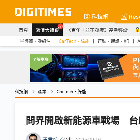
科技網
Res
257
首頁
漲價大追蹤
《百年，並不孤寂》產業導讀
半導體．零組件
｜
CarTech．綠能
｜
行動．通訊．XR
｜
科技網
產業
CarTech．綠能
問界開啟新能源車戰場 台
王君毅
／
台北
2025/09/16