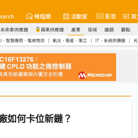
earch
椽經閣
活動家
影音
英
未來車供應鏈
蘋果供應鏈
產業
區域
議題
觀點
AI．智慧應用．電商物流
｜
航太．衛星．軍工
｜
IT．系統供應鏈
｜
光
廠如何卡位新鏈？