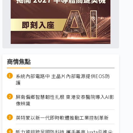
商情焦點
系統內部電路中 主晶片內部電源提供EOS防
護
屏南偏鄉智慧韌性扎根 東港安泰醫院導入AI影
像辨識
英特蒙以新一代即時軟體推動工業控制革新
昕力資訊跨足國防科技 攜手美商Juxta引進尖