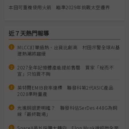
本田可重複使用火箭 瞄準2029年挑戰太空邊界
近７天熱門報導
MLCC訂單過熱、出貨比創高 村田示警全球AI基
建熱潮將趨緩
2027全年記憶體產能提前售罄 買家「祕而不
宣」只怕買不夠
英特爾EMIB良率達標 聯發科第2代ASIC產品
2028準時量產
光進銅退更明確？ 聯發科估SerDes 448G為銅
線「最終戰場」
SpaceX晶片採購大轉向 Elon Musk捨超微全面