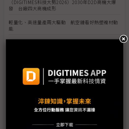
（DIGITIMES科技大勢2026）2030年D2D商機大爆
發 台廠四大商機成形
輕量化、高速量產兩大驅動 航空鏈看好熱塑複材動
能
原相科技成TASA首家太空技術授權商 1Q26再添兩
家台廠
亞馬遜接力Starlink卡位太空 台PCB廠再迎衛星板
出貨動能
創未來「鐘雀1號」隨福八升空 有望補足台戰術通
訊缺口
鐳洋「黑鳶1號」成功入軌 2026年再發射3顆8U物
聯網立方衛星
不用羨慕南韓世界號 台灣在軌推進技術有望成功