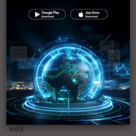
火箭發射成本若降低 立方衛星將百家爭鳴
台灣太空三期計畫大改 國家安全與產業發展雙向並
進
次世代通訊聯盟聚焦6G、衛星戰略 打造產業跨域鐵
三角
南韓世界號第4次發射成功 民營宇宙價值鏈大放異
彩
科技1分鐘：南韓世界號火箭
FD-SOI成三星成熟製程主力 偕意法半導體布局航太
商機
韓華系統開發航太級收發器晶片 促南韓軍用LEO技
術自主