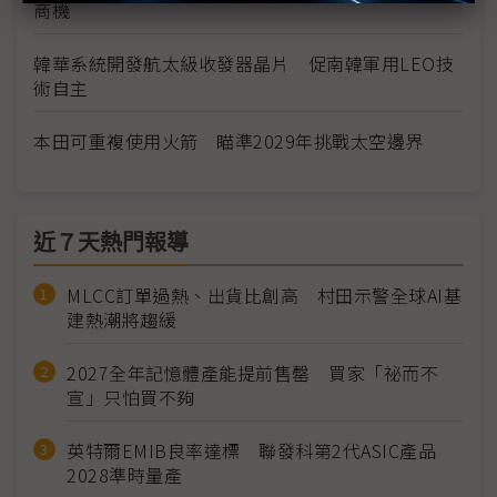
商機
韓華系統開發航太級收發器晶片 促南韓軍用LEO技
術自主
本田可重複使用火箭 瞄準2029年挑戰太空邊界
近７天熱門報導
MLCC訂單過熱、出貨比創高 村田示警全球AI基
建熱潮將趨緩
2027全年記憶體產能提前售罄 買家「祕而不
宣」只怕買不夠
英特爾EMIB良率達標 聯發科第2代ASIC產品
2028準時量產