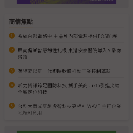
商情焦點
系統內部電路中 主晶片內部電源提供EOS防護
屏南偏鄉智慧韌性扎根 東港安泰醫院導入AI影像
辨識
英特蒙以新一代即時軟體推動工業控制革新
昕力資訊跨足國防科技 攜手美商Juxta引進尖端
全域定位科技
台科大育成新創虎智科技亮相AI WAVE 主打企業
地端AI商用