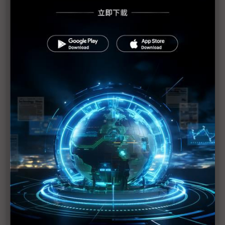
鐳洋「黑鳶1號」成功入軌 2026年再發射3顆8U物
聯網立方衛星
不用羨慕南韓世界號 台灣在軌推進技術有望成功
火箭發射成本若降低 立方衛星將百家爭鳴
台灣太空三期計畫大改 國家安全與產業發展雙向並
進
次世代通訊聯盟聚焦6G、衛星戰略 打造產業跨域鐵
三角
南韓世界號第4次發射成功 民營宇宙價值鏈大放異
彩
科技1分鐘：南韓世界號火箭
FD-SOI成三星成熟製程主力 偕意法半導體布局航太