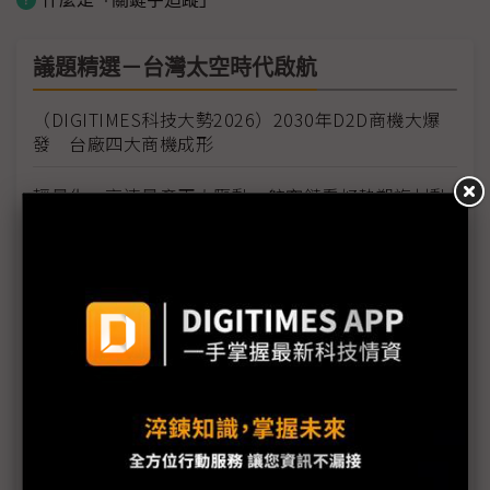
議題精選－台灣太空時代啟航
（DIGITIMES科技大勢2026）2030年D2D商機大爆
發 台廠四大商機成形
輕量化、高速量產兩大驅動 航空鏈看好熱塑複材動
能
原相科技成TASA首家太空技術授權商 1Q26再添兩
家台廠
亞馬遜接力Starlink卡位太空 台PCB廠再迎衛星板
出貨動能
創未來「鐘雀1號」隨福八升空 有望補足台戰術通
訊缺口