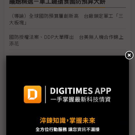
議題精選－軍工鏈搶食國防預算大餅
（導論）全球國防預算屢創新高 台廠鎖定軍工「三
大板塊」
國防授權法案、DDP大單釋出 台美無人機合作錦上
添花
美「國防授權法案」鎖定無人系統台美合作 台IC設
計積極搶進求突破
地緣政治催動無人商機 台灣IPC業者加速切入軍工
航太供應鏈
全訊SSPA助攻國防自主 爭取無人機干擾和低空防禦
商機
無人機成工業強固電腦新藍海 目標都是GCS