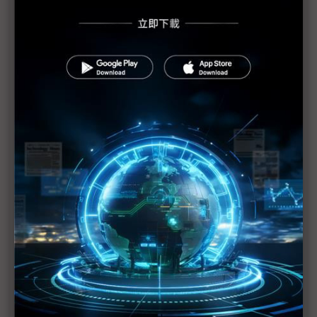
光學產業不能說的祕密 非紅供應鏈點亮國防商機
美國10億無人機大單在望 雷虎1Q26同步啟動台美
國防標案
台美同步釋出無人機大單 考驗供應鏈三大備戰指標
漢翔與美國Vantor結盟 導入無人機無GPS核心技術
攸泰科技：無人機GCS訂單開始導入
金興精密布局中國外溢商機 泰國自動化產線1H26量
產
歐洲軍工需求升溫 神基看旺2026強固電腦成長動能
雲端AI太強邊緣AI難發展？ 台系晶片業者轉向非消
費領域求突破