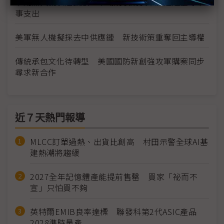
軍用無人機快速擴散 市場規模成長率將超過全球軍
事支出
美軍無人機擬採去中供應鏈 新技術策重奪回主導權
傳統承包文化待轉型 美國國防新創強攻軍購案同步
尋求新合作
近７天熱門報導
MLCC訂單過熱、出貨比創高 村田示警全球AI基
建熱潮將趨緩
2027全年記憶體產能提前售罄 買家「祕而不
宣」只怕買不夠
英特爾EMIB良率達標 聯發科第2代ASIC產品
2028準時量產