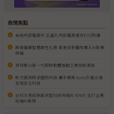
商情焦點
系統內部電路中 主晶片內部電源提供EOS防護
屏南偏鄉智慧韌性扎根 東港安泰醫院導入AI影像
辨識
英特蒙以新一代即時軟體推動工業控制革新
昕力資訊跨足國防科技 攜手美商Juxta引進尖端
全域定位科技
台科大育成新創虎智科技亮相AI WAVE 主打企業
地端AI商用