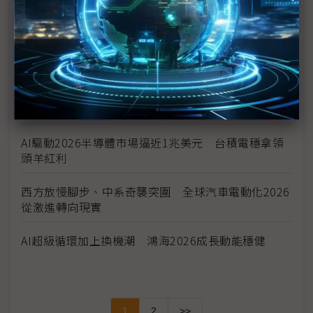
AI泡沫？ 伺服器ODM一路看旺到2026年底
電子紙的狂歡「才剛開始」 元太、振曜齊聲歡呼
2026年矽光子迎商轉關鍵期 光通訊廠大力擁抱前瞻
趨勢
AI驅動2026半導體市場逼近1兆美元 台積電穩拿領
頭羊紅利
西方放慢腳步、中系奇襲突圍 全球汽車電動化2026
從激進轉向現實
AI超級循環加上換機潮 鴻海2026成長動能穩健
1
2
>>