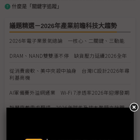
什麼是「關鍵字追蹤」
議題精選－2026年產業前瞻科技大趨勢
2026年電子業景氣總論 一核心、二關鍵、三動能
DRAM、NAND雙雙漲不停 缺貨壓力延續2026全年
從消費疲軟、美中夾殺中抽身 台灣IC設計2026年尋
利基商機
AI軍備賽外溢網通業 Wi-Fi 7滲透率2026年迎爆發期
智慧穿戴需求翻揚 2026年賦能及控本難題來敲門
邊緣AI落地百工百業 IPC迎2026成長與風險並存
台系功率半導體2026雙引擎成長 HVDC新主流、安