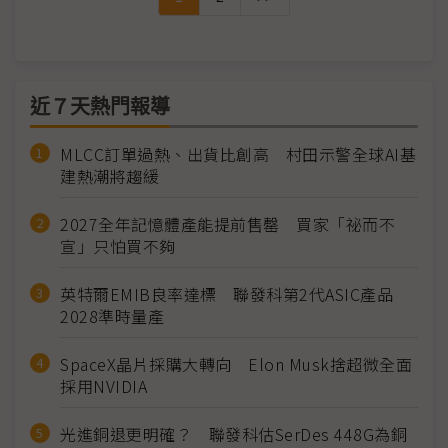
近７天熱門報導
MLCC訂單過熱、出貨比創高 村田示警全球AI基
建熱潮將趨緩
2027全年記憶體產能提前售罄 買家「祕而不
宣」只怕買不夠
英特爾EMIB良率達標 聯發科第2代ASIC產品
2028準時量產
SpaceX晶片採購大轉向 Elon Musk捨超微全面
採用NVIDIA
光進銅退更明確？ 聯發科估SerDes 448G為銅