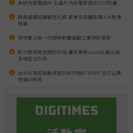
系統內部電路中 主晶片內部電源提供EOS防護
屏南偏鄉智慧韌性扎根 東港安泰醫院導入AI影像
辨識
英特蒙以新一代即時軟體推動工業控制革新
昕力資訊跨足國防科技 攜手美商Juxta引進尖端
全域定位科技
台科大育成新創虎智科技亮相AI WAVE 主打企業
地端AI商用