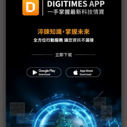
世轉單效應加溫
IC載板、網通PCB續熱 材料與設備缺貨變成長阻力
評析：2026全球半導體挑戰1兆美元 電子業仍「上
肥下瘦」？
全球車市2026進入轉折期 中國邁入存量競爭、歐美
韌性分化浮現
「非台積體系」卡位先進封測下半場 台OSAT三雄邁
入投資高原期
2026面板憂喜參半 供應鏈氛圍險中求穩
2026賽事助長面板出貨有限 折疊螢幕後勢可期
無人機2026年進入籌獲高峰期 台廠加速供應鏈分工
整合