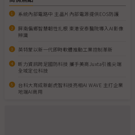
系統內部電路中 主晶片內部電源提供EOS防護
屏南偏鄉智慧韌性扎根 東港安泰醫院導入AI影像
辨識
英特蒙以新一代即時軟體推動工業控制革新
昕力資訊跨足國防科技 攜手美商Juxta引進尖端
全域定位科技
台科大育成新創虎智科技亮相AI WAVE 主打企業
地端AI商用