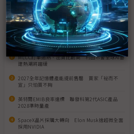
台積描繪亞利桑那州擴張輪廓 當地封測聚落可望應
運而生
近７天熱門報導
MLCC訂單過熱、出貨比創高 村田示警全球AI基
建熱潮將趨緩
2027全年記憶體產能提前售罄 買家「祕而不
宣」只怕買不夠
英特爾EMIB良率達標 聯發科第2代ASIC產品
2028準時量產
SpaceX晶片採購大轉向 Elon Musk捨超微全面
採用NVIDIA