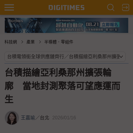
科技網
產業
半導體．零組件
台積描繪亞利桑那州擴張輪
廓 當地封測聚落可望應運而
生
王嘉瑜
／
台北
2026/01/16