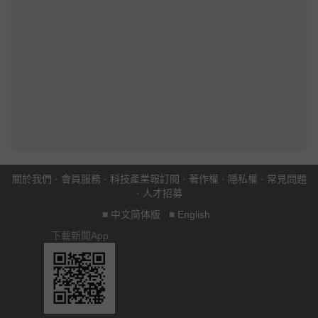
關於我們
·
會員服務
·
科技產業報訂閱
·
著作權
·
隱私權
·
常見問題
·
人才招募
■
中文简体版
■
English
下載新聞App