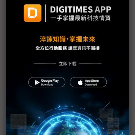
台積資本支出成全球供應鏈「總開關」 飆破560億
美元磁吸效應驚人
應材設備、JSR研磨液如廚具與食材 台積電章勳
明：一同打造頂級成果
台積電先進製程幾近獨霸 日本材料大廠JSR重啟在
台生產與研發
2026半導體產值估破兆 台積電營收有望上修、設備
廠迎最強旺季
台廠赴美投資若無退路 專家建議參考日商經驗
台積美國AZ工廠上看12座 大小聯盟成員赴美「被動
轉主動」
台積電、NVIDIA點亮AI明燈 台灣上下游供應鏈齊踩
油門