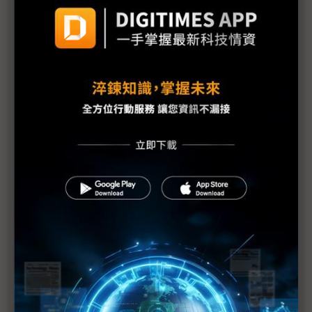
議題精選－資安信任危機：別讓AI變內鬼
量子密鑰海嘯來襲 AI行為偵測成資安生死救贖
大廠下單要求資安入約 台灣護國群山闢AI護城河守
技術主權
駭客特製數位迷魂湯 金融業AI機器人陷集體倒戈危
機？
Palo Alto Networks台灣區總經理尤惠生：It's time
to fight AI with AI
資安界的掃地機器人 奧義賽博成半導體廠資安通行
證
從EDR到無人機反制 奧義賽博以「AI防禦三箭」築
起數位長城
以AI防禦AI 奧義賽博揭秘「零干預」資安黑科技