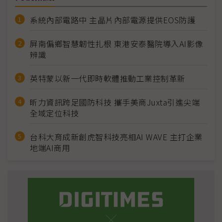
系統內部電路中 主晶片內部電源提供EOS防護
屏南偏鄉智慧韌性扎根 東港安泰醫院導入AI影像
辨識
英特蒙以新一代即時軟體推動工業控制革新
昕力資訊跨足國防科技 攜手美商Juxta引進尖端
全域定位科技
台科大育成新創虎智科技亮相AI WAVE 主打企業
地端AI商用