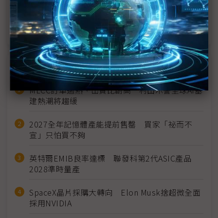
AI資安詢問度躍升 趨勢科技：熱度未與訂單量同步
近７天熱門報導
MLCC訂單過熱、出貨比創高 村田示警全球AI基
建熱潮將趨緩
2027全年記憶體產能提前售罄 買家「祕而不
宣」只怕買不夠
英特爾EMIB良率達標 聯發科第2代ASIC產品
2028準時量產
SpaceX晶片採購大轉向 Elon Musk捨超微全面
採用NVIDIA