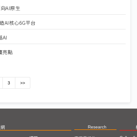
向AI原生
造AI核心6G平台
AI
隱藏亮點
3
>>
Research
技網