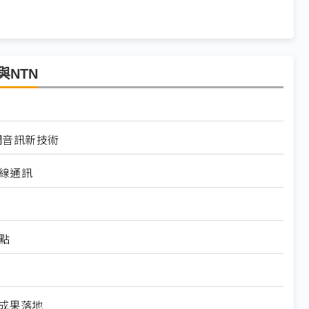
與NTN
道空間音訊新技術
無線通訊
）
點
用成果落地