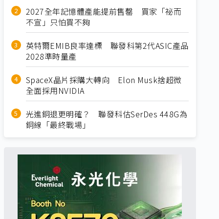
2027全年記憶體產能提前售罄 買家「祕而
不宣」只怕買不夠
英特爾EMIB良率達標 聯發科第2代ASIC產品
2028準時量產
SpaceX晶片採購大轉向 Elon Musk捨超微
全面採用NVIDIA
光進銅退更明確？ 聯發科估SerDes 448G為
銅線「最終戰場」