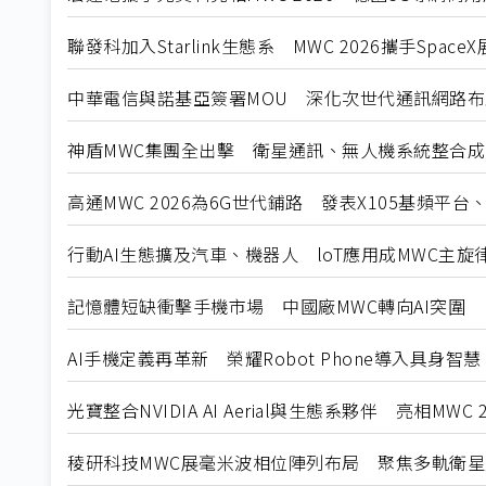
聯發科加入Starlink生態系 MWC 2026攜手Spa
中華電信與諾基亞簽署MOU 深化次世代通訊網路布
神盾MWC集團全出擊 衛星通訊、無人機系統整合成
高通MWC 2026為6G世代鋪路 發表X105基頻平台、El
行動AI生態擴及汽車、機器人 loT應用成MWC主旋
記憶體短缺衝擊手機市場 中國廠MWC轉向AI突圍
AI手機定義再革新 榮耀Robot Phone導入具身智慧
光寶整合NVIDIA AI Aerial與生態系夥伴 亮相MWC 
稜研科技MWC展毫米波相位陣列布局 聚焦多軌衛星