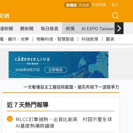
評估申請
登入
繁體版
简体版
文網
漫新聞
聽新聞
每日椽真
商情
AI EXPO Taiwan
COM
電．顯示．光學
｜
物聯科技．智慧製造
｜
科技政策
｜
圖表
一次看懂自主工廠技術藍圖，搶先布局下一波競爭力
近７天熱門報導
MLCC訂單過熱、出貨比創高 村田示警全球
AI基建熱潮將趨緩