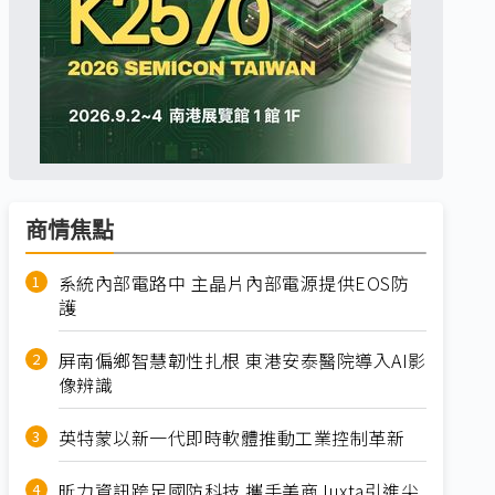
商情焦點
系統內部電路中 主晶片內部電源提供EOS防
護
屏南偏鄉智慧韌性扎根 東港安泰醫院導入AI影
像辨識
英特蒙以新一代即時軟體推動工業控制革新
昕力資訊跨足國防科技 攜手美商Juxta引進尖