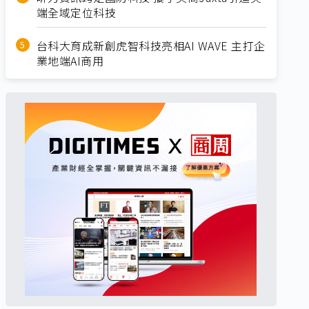
端全域定位科技
台科大育成新創虎智科技亮相AI WAVE 主打企
業地端AI商用