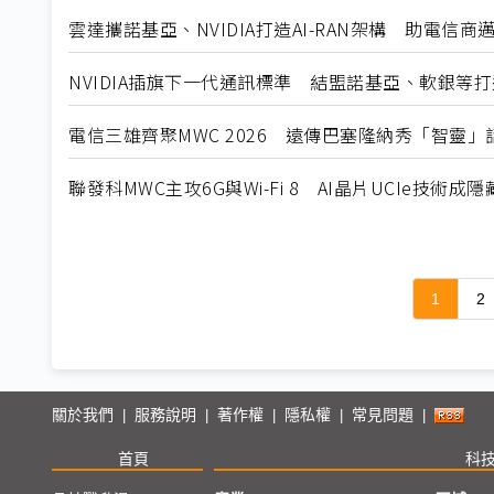
雲達攜諾基亞、NVIDIA打造AI-RAN架構 助電信商邁
NVIDIA插旗下一代通訊標準 結盟諾基亞、軟銀等打
電信三雄齊聚MWC 2026 遠傳巴塞隆納秀「智靈」話
聯發科MWC主攻6G與Wi-Fi 8 AI晶片UCIe技術成
1
2
關於我們
服務說明
著作權
隱私權
常見問題
|
|
|
|
|
首頁
科