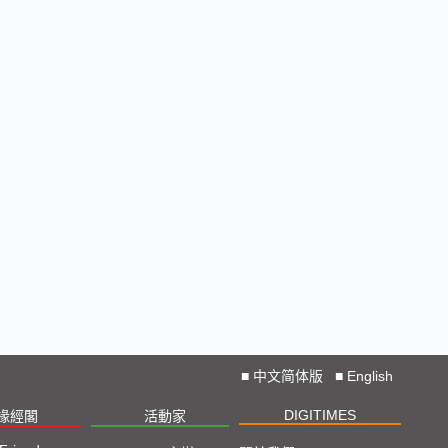
■
中文简体版
■
English
DIGITIMES
椽經閣
活動家