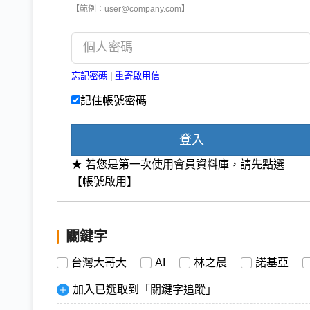
【範例：user@company.com】
忘記密碼
|
重寄啟用信
記住帳號密碼
登入
★ 若您是第一次使用會員資料庫，請先點選
【帳號啟用】
關鍵字
台灣大哥大
AI
林之晨
諾基亞
加入已選取到「關鍵字追蹤」