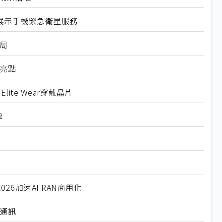
ceX展示手機緊急衛星服務
局
亮點
ite Wear穿戴晶片
律
2026加速AI RAN商用化
通訊