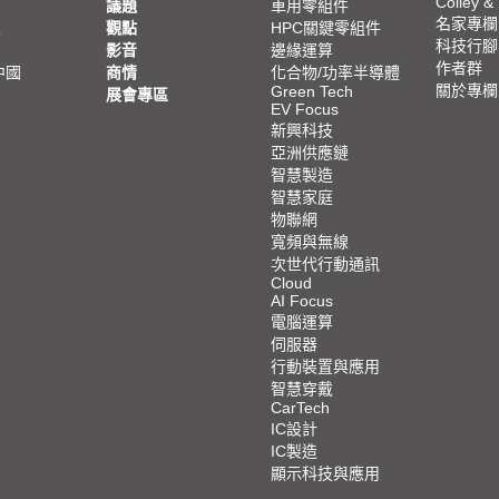
Colley &
議題
車用零組件
名家專欄
亞
觀點
HPC關鍵零組件
科技行腳
影音
邊緣運算
作者群
中國
商情
化合物/功率半導體
關於專欄
Green Tech
展會專區
EV Focus
新興科技
亞洲供應鏈
智慧製造
智慧家庭
物聯網
寬頻與無線
次世代行動通訊
Cloud
AI Focus
電腦運算
伺服器
行動裝置與應用
智慧穿戴
CarTech
IC設計
IC製造
顯示科技與應用