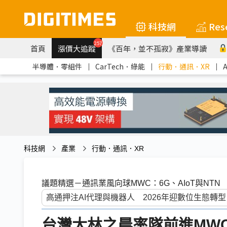
科技網
Res
257
首頁
漲價大追蹤
《百年，並不孤寂》產業導讀
半導體．零組件
｜
CarTech．綠能
｜
行動．通訊．XR
｜
科技網
產業
行動．通訊．XR
議題精選－通訊業風向球MWC：6G、AIoT與NTN
台灣大林之晨率隊前進MW