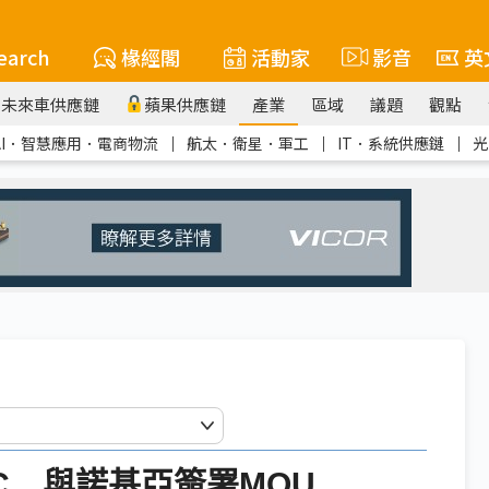
earch
椽經閣
活動家
影音
英
未來車供應鏈
蘋果供應鏈
產業
區域
議題
觀點
AI．智慧應用．電商物流
｜
航太．衛星．軍工
｜
IT．系統供應鏈
｜
光
C 與諾基亞簽署MOU