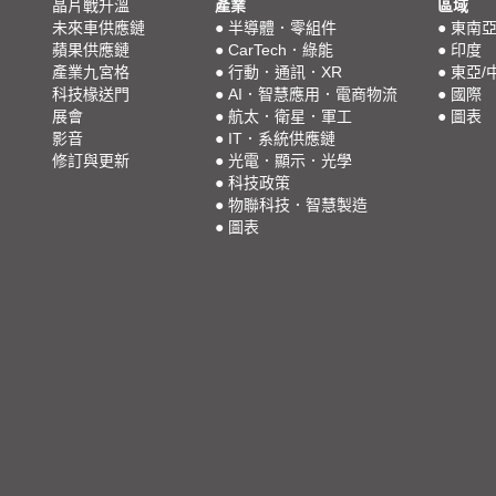
晶片戰升溫
產業
區域
未來車供應鏈
●
半導體．零組件
●
東南
蘋果供應鏈
●
CarTech．綠能
●
印度
產業九宮格
●
行動．通訊．XR
●
東亞/
科技椽送門
●
AI．智慧應用．電商物流
●
國際
展會
●
航太．衛星．軍工
●
圖表
影音
●
IT．系統供應鏈
修訂與更新
●
光電．顯示．光學
●
科技政策
●
物聯科技．智慧製造
●
圖表