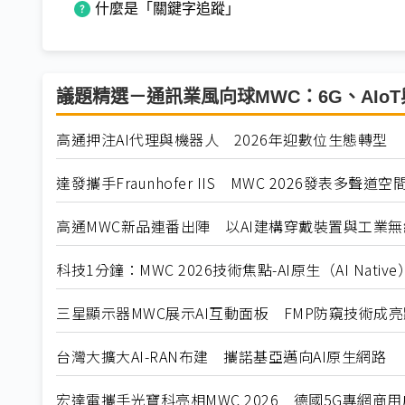
什麼是「關鍵字追蹤」
議題精選－通訊業風向球MWC：6G、AIoT
高通押注AI代理與機器人 2026年迎數位生態轉型
達發攜手Fraunhofer IIS MWC 2026發表多聲
高通MWC新品連番出陣 以AI建構穿戴裝置與工業
科技1分鐘：MWC 2026技術焦點-AI原生（AI Native
三星顯示器MWC展示AI互動面板 FMP防窺技術成亮
台灣大擴大AI-RAN布建 攜諾基亞邁向AI原生網路
宏達電攜手光寶科亮相MWC 2026 德國5G專網商