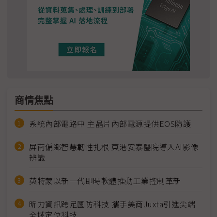
商情焦點
系統內部電路中 主晶片內部電源提供EOS防護
屏南偏鄉智慧韌性扎根 東港安泰醫院導入AI影像
辨識
英特蒙以新一代即時軟體推動工業控制革新
昕力資訊跨足國防科技 攜手美商Juxta引進尖端
全域定位科技