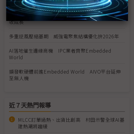
出貨動能3月重啟
積極布局軍工智造醫療利基市場 維田樂觀看2026營
收成長
多重逆風壓縮基期 威強電聚焦結構優化拚2026年
AI落地催生邊緣商機 IPC業者齊聚Embedded
World
擷發軟硬體前進Embedded World AIVO平台延伸
至無人機
近７天熱門報導
MLCC訂單過熱、出貨比創高 村田示警全球AI基
建熱潮將趨緩