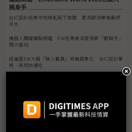
展身手
台IC設計成美中地緣亂局下首選 更為歐洲業者最終
浮木
機器人關鍵痛點明確 EW各業者深度探索「眼與手」
兩大面向
紐倫堡EW大展「無人載具」商機具象化 台IC設計軍
規、商用拚通吃
Embedded World聚焦無人載具 擷發楊健盟直指台
廠進軍歐洲正當時
奇景前進Embedded World 掌靜脈辨識、無人機影
像瞄準歐洲需求
聯發科王鎮國：IoT市場百花齊放 商用無人機成公司
新焦點