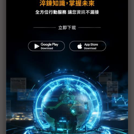
鴻海旗下車用晶片廠鴻軒擁歐系優勢 目標擴大當地
車用市場
助企業部署邊緣AI 中光電創境Embedded World
2026秀身手
聯發科Genio平台3奈米新旗艦登場 鎖定最高階AIoT
影像處理需求
直擊Embedded World台廠參展數之最 完整供應鏈
戰力攻邊緣AI商機
Microchip營運長剖析邊緣AI發展 應與「章魚」9個
大腦看齊
研華串聯晶片大廠 構築邊緣運算生態
十銓與威強電參展Embedded World 2026 記憶體