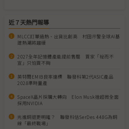
近７天熱門報導
MLCC訂單過熱、出貨比創高 村田示警全球AI基
建熱潮將趨緩
2027全年記憶體產能提前售罄 買家「祕而不
宣」只怕買不夠
英特爾EMIB良率達標 聯發科第2代ASIC產品
2028準時量產
SpaceX晶片採購大轉向 Elon Musk捨超微全面
採用NVIDIA
光進銅退更明確？ 聯發科估SerDes 448G為銅
線「最終戰場」