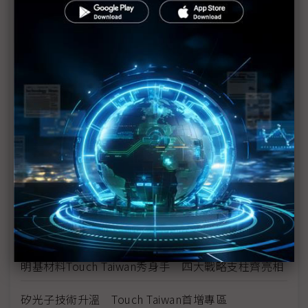
光進銅退時代來臨
電子紙、3D顯微手術應用吸睛 友達攜達擎、元豐
Touch Taiwan秀跨域落地成果
搶攻AI資料中心高速互連 富采攜友達、鼎元大秀
Micro LED光通訊
首創「玻璃基板衛星天線」搶攻車用市場 友達
Micro LED照亮Touch Taiwan
富采推像素化車用光源平台 打入國際車廠供應鏈
富采攜手生態圈夥伴 Touch Taiwan搶進機器人自動
化
明基材料Touch Taiwan秀身手 四大戰略支柱齊亮相
矽光子技術升溫 Touch Taiwan首增專區