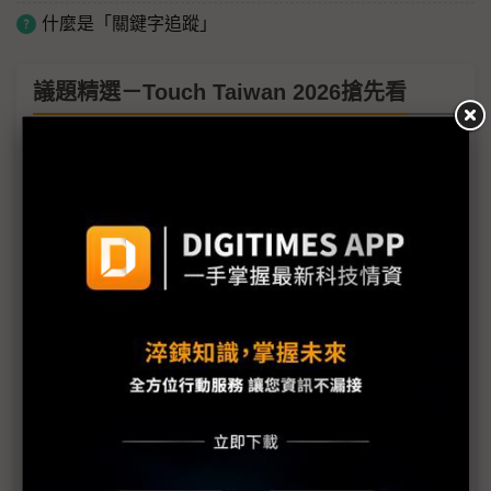
什麼是「關鍵字追蹤」
議題精選－Touch Taiwan 2026搶先看
CPO與先進封裝點亮光電半導體前景 默克材料＋設
備雙軌布局
電子紙龍頭元太轉戰COMPUTEX 虹彩Touch
Taiwan多場域獨領風騷
友達綠色布展再進化 回收材料佔比達8成
群創布局戶外、空拍機與車載顯示 擴大應用版圖
裸眼3D換衣鏡、魔法窗彩石喚魔獸 群創用顯示技術
玩轉世界
矽光子、先進封裝錢景閃耀Touch Taiwan 洪進揚：