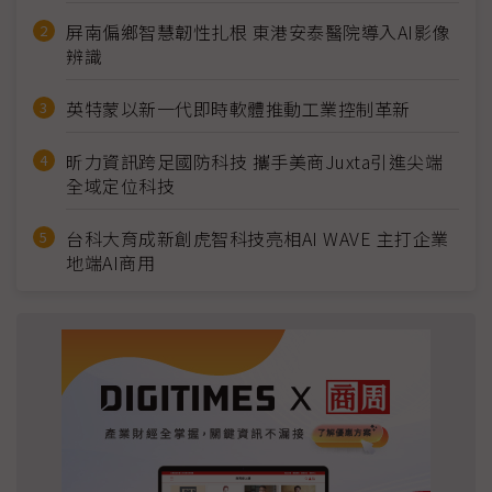
屏南偏鄉智慧韌性扎根 東港安泰醫院導入AI影像
辨識
英特蒙以新一代即時軟體推動工業控制革新
昕力資訊跨足國防科技 攜手美商Juxta引進尖端
全域定位科技
台科大育成新創虎智科技亮相AI WAVE 主打企業
地端AI商用