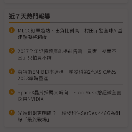
近７天熱門報導
MLCC訂單過熱、出貨比創高 村田示警全球AI基
建熱潮將趨緩
2027全年記憶體產能提前售罄 買家「祕而不
宣」只怕買不夠
英特爾EMIB良率達標 聯發科第2代ASIC產品
2028準時量產
SpaceX晶片採購大轉向 Elon Musk捨超微全面
採用NVIDIA
光進銅退更明確？ 聯發科估SerDes 448G為銅
線「最終戰場」