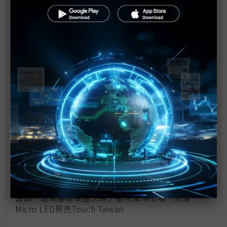
裸眼3D換衣鏡、魔法窗彩石喚魔獸 群創用顯示技術
玩轉世界
電容觸控與力感測整合技術突破 Nanomade攜
PolyIC推全透明薄膜
矽光子、先進封裝錢景閃耀Touch Taiwan 洪進揚：
光進銅退時代來臨
電子紙、3D顯微手術應用吸睛 友達攜達擎、元豐
Touch Taiwan秀跨域落地成果
搶攻AI資料中心高速互連 富采攜友達、鼎元大秀
Micro LED光通訊
首創「玻璃基板衛星天線」搶攻車用市場 友達
Micro LED照亮Touch Taiwan