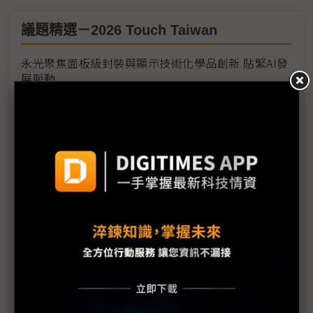
議題精選－2026 Touch Taiwan
永光聚焦面板級封裝與顯示技術化學品創新 貼緊AI發
展脈動
G2C+聯盟增東捷夥伴 Touch TW志聖展出De-
Warpage Oven新設備
Aledia發布FlexiNOVA 9V—全球首款9伏特操作Micro
LED
Nanomade量子穿隧感測技術亮相Touch Taiwan
NB、穿戴裝置都可應用
從單一元件競爭向系統整合 富采Touch Taiwan聚焦
光通訊、感測自動化
群創布局戶外、空拍機與車載顯示 擴大應用版圖