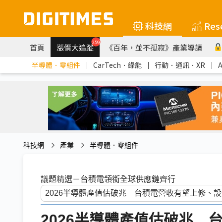
科技網
Res
259
首頁
漲價大追蹤
《百年，並不孤寂》產業導讀
半導體．零組件
｜
CarTech．綠能
｜
行動．通訊．XR
｜
科技網
產業
半導體．零組件
議題精選－台積電領銜全球供應鏈齊行
2026半導體產值估破兆 