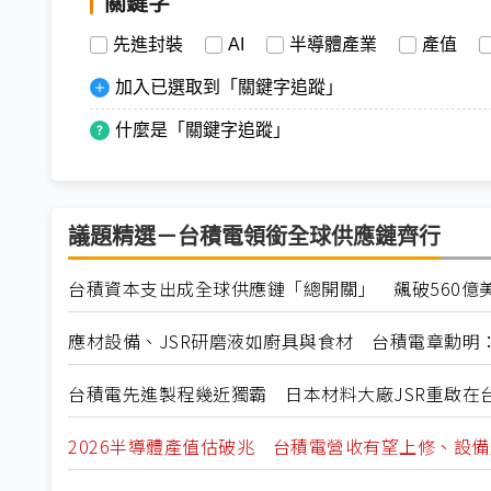
關鍵字
先進封裝
AI
半導體產業
產值
加入已選取到「關鍵字追蹤」
什麼是「關鍵字追蹤」
議題精選－台積電領銜全球供應鏈齊行
台積資本支出成全球供應鏈「總開關」 飆破560億
應材設備、JSR研磨液如廚具與食材 台積電章勳明
台積電先進製程幾近獨霸 日本材料大廠JSR重啟在
2026半導體產值估破兆 台積電營收有望上修、設