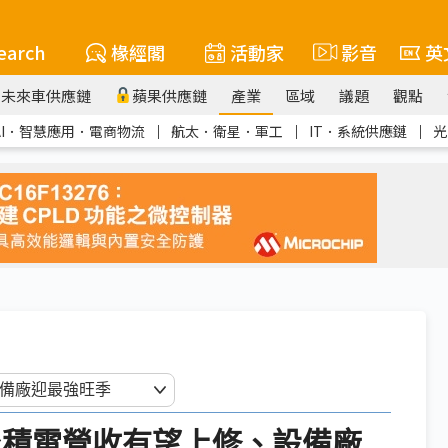
earch
椽經閣
活動家
影音
英
未來車供應鏈
蘋果供應鏈
產業
區域
議題
觀點
AI．智慧應用．電商物流
｜
航太．衛星．軍工
｜
IT．系統供應鏈
｜
光
台積電營收有望上修、設備廠