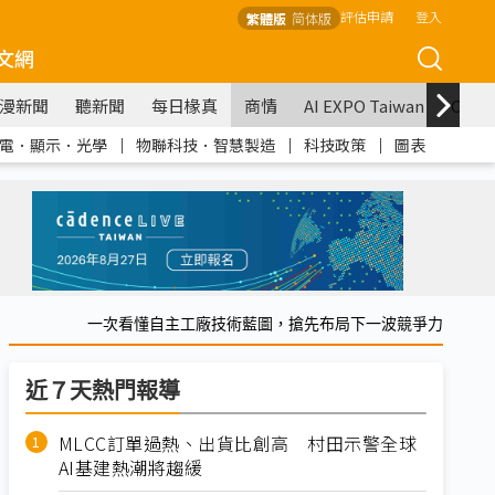
評估申請
登入
繁體版
简体版
文網
漫新聞
聽新聞
每日椽真
商情
AI EXPO Taiwan
COM
電．顯示．光學
｜
物聯科技．智慧製造
｜
科技政策
｜
圖表
一次看懂自主工廠技術藍圖，搶先布局下一波競爭力
近７天熱門報導
MLCC訂單過熱、出貨比創高 村田示警全球
AI基建熱潮將趨緩