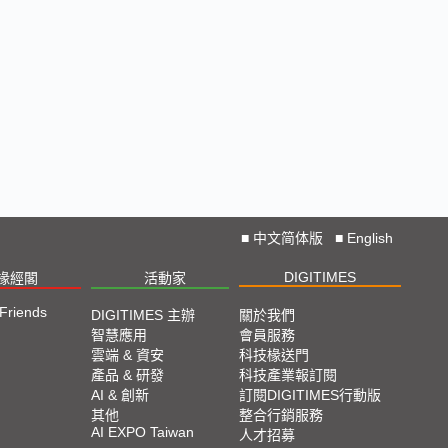
■
中文简体版
■
English
DIGITIMES
椽經閣
活動家
 Friends
DIGITIMES 主辦
關於我們
智慧應用
會員服務
雲端 & 資安
科技椽送門
產品 & 研發
科技產業報訂閱
AI & 創新
訂閱DIGITIMES行動版
其他
整合行銷服務
AI EXPO Taiwan
人才招募