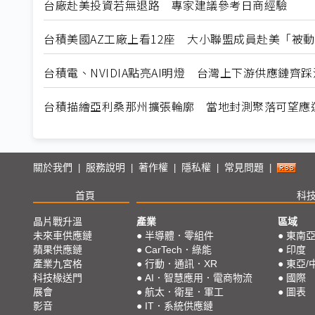
台廠赴美投資若無退路 專家建議參考日商經驗
台積美國AZ工廠上看12座 大小聯盟成員赴美「被
台積電、NVIDIA點亮AI明燈 台灣上下游供應鏈齊
台積描繪亞利桑那州擴張輪廓 當地封測聚落可望應
關於我們
服務說明
著作權
隱私權
常見問題
|
|
|
|
|
首頁
科
晶片戰升溫
產業
區域
未來車供應鏈
●
半導體．零組件
●
東南
蘋果供應鏈
●
CarTech．綠能
●
印度
產業九宮格
●
行動．通訊．XR
●
東亞/
科技椽送門
●
AI．智慧應用．電商物流
●
國際
展會
●
航太．衛星．軍工
●
圖表
影音
●
IT．系統供應鏈