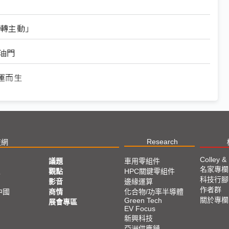
動轉主動」
踩油門
運而生
Research
技網
Colley &
議題
車用零組件
名家專欄
亞
觀點
HPC關鍵零組件
科技行腳
影音
邊緣運算
作者群
中國
商情
化合物/功率半導體
關於專欄
Green Tech
展會專區
EV Focus
新興科技
亞洲供應鏈