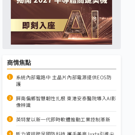
商情焦點
系統內部電路中 主晶片內部電源提供EOS防
護
屏南偏鄉智慧韌性扎根 東港安泰醫院導入AI影
像辨識
英特蒙以新一代即時軟體推動工業控制革新
昕力資訊跨足國防科技 攜手美商Juxta引進尖