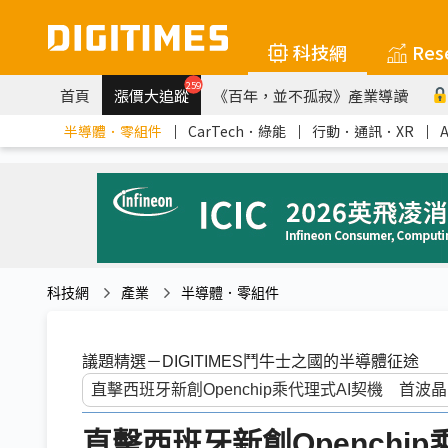
科技網
Res
259
首頁
漲價大追蹤
《百年，並不孤寂》產業導讀
半導體．零組件
｜
CarTech．綠能
｜
行動．通訊．XR
｜
科技網
產業
半導體．零組件
議題精選－DIGITIMES鬥牛士之國的半導體征途
直擊西班牙新創Openchi