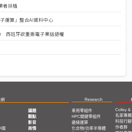
業者扶植
比量子運算」整合AI資料中心
力 西班牙欲重振電子業話語權
Research
技網
Colley &
議題
車用零組件
名家專欄
亞
觀點
HPC關鍵零組件
科技行腳
影音
邊緣運算
作者群
中國
商情
化合物/功率半導體