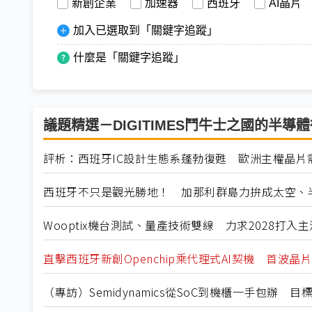
新創企業
加速器
西班牙
AI晶片
加入已選取到「關鍵字追蹤」
什麼是「關鍵字追蹤」
議題精選－DIGITIMES鬥牛士之國的半導
評析：西班牙IC設計生態系蓬勃復甦 歐洲主權晶片
西班牙不只是觀光勝地！ 加那利群島力拚成太空、
Wooptix機台測試、量產技術雙線 力求2028打入
直擊西班牙新創Openchip乘代理式AI契機 首波晶片
（專訪）Semidynamics從SoC到機櫃一手包辦 