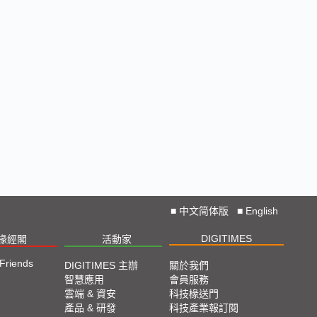
■
中文简体版
■
English
DIGITIMES
椽經閣
活動家
 Friends
DIGITIMES 主辦
關於我們
智慧應用
會員服務
雲端 & 資安
科技椽送門
產品 & 研發
科技產業報訂閱