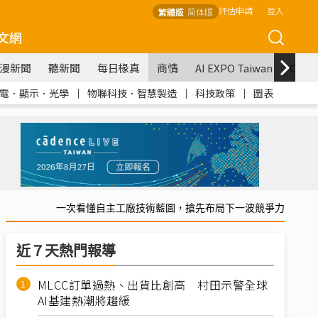
評估申請
登入
繁體版
简体版
文網
漫新聞
聽新聞
每日椽真
商情
AI EXPO Taiwan
COM
電．顯示．光學
｜
物聯科技．智慧製造
｜
科技政策
｜
圖表
一次看懂自主工廠技術藍圖，搶先布局下一波競爭力
近７天熱門報導
MLCC訂單過熱、出貨比創高 村田示警全球
AI基建熱潮將趨緩