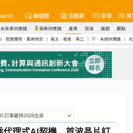
earch
椽經閣
活動家
影音
英
未來車供應鏈
蘋果供應鏈
產業
區域
議題
觀點
AI．智慧應用．電商物流
｜
航太．衛星．軍工
｜
IT．系統供應鏈
｜
光
p乘代理式AI契機 首波晶片訂