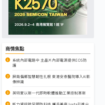
商情焦點
系統內部電路中 主晶片內部電源提供EOS防
護
屏南偏鄉智慧韌性扎根 東港安泰醫院導入AI影
像辨識
英特蒙以新一代即時軟體推動工業控制革新
昕力資訊跨足國防科技 攜手美商Juxta引進尖