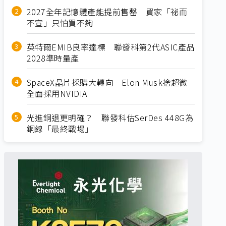
2027全年記憶體產能提前售罄 買家「祕而
不宣」只怕買不夠
英特爾EMIB良率達標 聯發科第2代ASIC產品
2028準時量產
SpaceX晶片採購大轉向 Elon Musk捨超微
全面採用NVIDIA
光進銅退更明確？ 聯發科估SerDes 448G為
銅線「最終戰場」