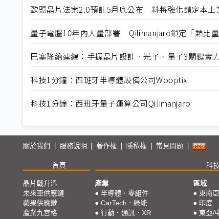
歐盟晶片法案2.0預計5月底公布 料將強化鎖定本土
量子電腦10年內大量部署 Qilimanjaro鎖定「類
巴塞隆納連線：手握晶片設計、光子、量子3關鍵實
科技1分鐘：西班牙半導體設備公司Wooptix
科技1分鐘：西班牙量子運算公司Qilimanjaro
關於我們
服務說明
著作權
隱私權
常見問題
|
|
|
|
|
首頁
科
晶片戰升溫
產業
區域
未來車供應鏈
●
半導體．零組件
●
東南
蘋果供應鏈
●
CarTech．綠能
●
印度
產業九宮格
●
行動．通訊．XR
●
東亞/