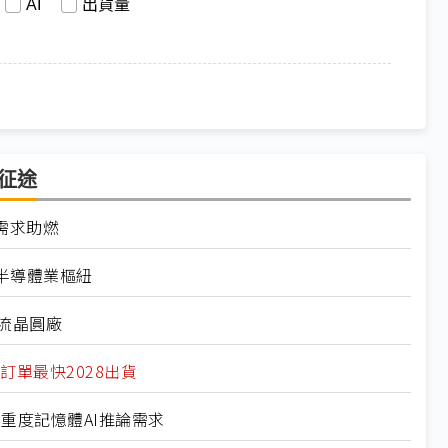
AI
出貨量
體征途
需求助燃
半導體業樞紐
主流晶圓廠
訂單最快2028出貨
目標重度記憶體AI推論需求