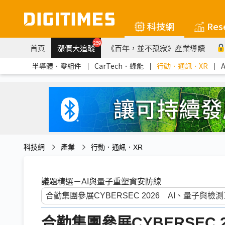
科技網
Res
259
首頁
漲價大追蹤
《百年，並不孤寂》產業導讀
半導體．零組件
｜
CarTech．綠能
｜
行動．通訊．XR
｜
科技網
產業
行動．通訊．XR
議題精選－AI與量子重塑資安防線
合勤集團參展CYBERSEC 