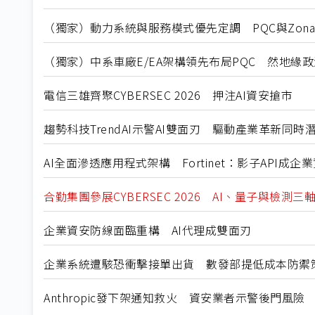
（獨家）動力系統與服務模式優先定調 PQC與Zon
（獨家）中系車廠E/EA架構領先布局PQC 然地緣
電信三雄齊聚CYBERSEC 2026 押注AI資安搶市
趨勢科技TrendAI示警AI雙面刃 驅動產業革新同時
AI全面滲透應用程式架構 Fortinet：影子API成企
合勤集團參展CYBERSEC 2026 AI、量子與檢測三
企業資安防線面臨重構 AI代理成雙面刃
企業系統遭駭恐衝擊接單出貨 數發部提低成本防禦
Anthropic發下架通知救火 資安業者示警後門風險