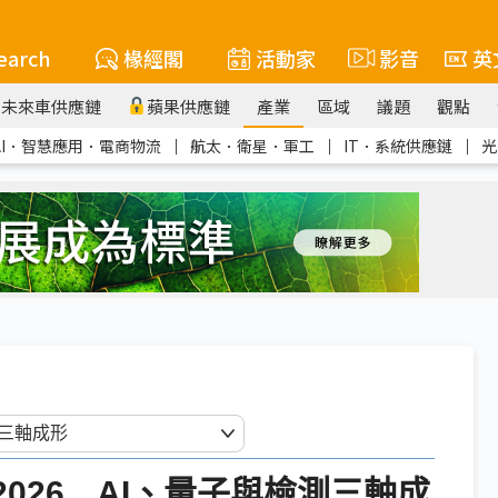
earch
椽經閣
活動家
影音
英
未來車供應鏈
蘋果供應鏈
產業
區域
議題
觀點
AI．智慧應用．電商物流
｜
航太．衛星．軍工
｜
IT．系統供應鏈
｜
光
2026 AI、量子與檢測三軸成