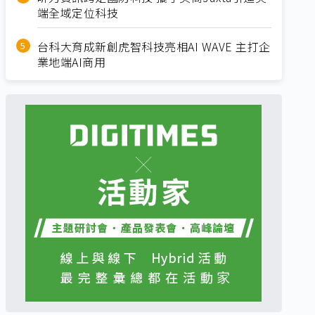
端全域定位科技
台科大育成新創虎智科技亮相AI WAVE 主打企
業地端AI商用