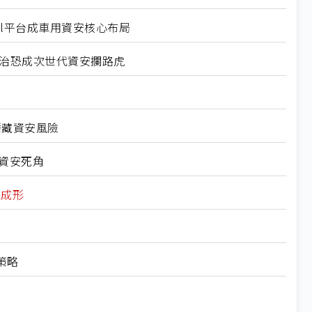
al平台成車用資安核心布局
政治恐成次世代資安攔路虎
潛藏資安風險
業資安死角
軸成形
策略