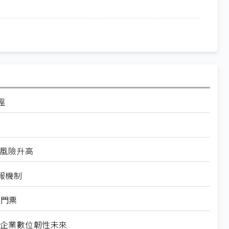
溫
安風險升高
報機制
口門票
重塑企業數位韌性未來