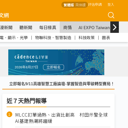
評估申請
登入
繁體版
简体版
文網
漫新聞
聽新聞
每日椽真
商情
AI EXPO Taiwan
COM
電．顯示．光學
｜
物聯科技．智慧製造
｜
科技政策
｜
圖表
立即報名9/11高雄智慧工廠論壇-掌握智造與零碳轉型賽局！
近７天熱門報導
MLCC訂單過熱、出貨比創高 村田示警全球
AI基建熱潮將趨緩