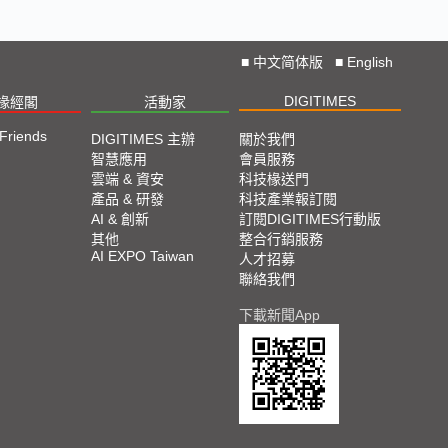
■
中文简体版
■
English
DIGITIMES
椽經閣
活動家
 Friends
DIGITIMES 主辦
關於我們
智慧應用
會員服務
雲端 & 資安
科技椽送門
產品 & 研發
科技產業報訂閱
AI & 創新
訂閱DIGITIMES行動版
其他
整合行銷服務
AI EXPO Taiwan
人才招募
聯絡我們
下載新聞App