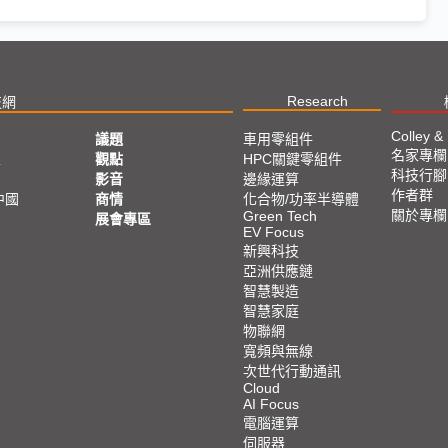
Research
技網
Colley &
議題
車用零組件
名家專欄
亞
觀點
HPC關鍵零組件
科技行腳
影音
邊緣運算
作者群
中國
商情
化合物/功率半導體
關於專欄
Green Tech
展會專區
EV Focus
新興科技
亞洲供應鏈
智慧製造
智慧家庭
物聯網
寬頻與無線
次世代行動通訊
Cloud
AI Focus
電腦運算
伺服器