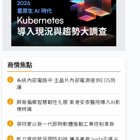
商情焦點
系統內部電路中 主晶片內部電源提供EOS防
護
屏南偏鄉智慧韌性扎根 東港安泰醫院導入AI影
像辨識
英特蒙以新一代即時軟體推動工業控制革新
昕力資訊跨足國防科技 攜手美商Juxta引進尖