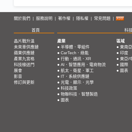
關於我們
服務說明
著作權
隱私權
常見問題
|
|
|
|
|
首頁
科
晶片戰升溫
產業
區域
未來車供應鏈
●
半導體．零組件
●
東南
蘋果供應鏈
●
CarTech．綠能
●
印度
產業九宮格
●
行動．通訊．XR
●
東亞/
科技椽送門
●
AI．智慧應用．電商物流
●
國際
展會
●
航太．衛星．軍工
●
圖表
影音
●
IT．系統供應鏈
修訂與更新
●
光電．顯示．光學
●
科技政策
●
物聯科技．智慧製造
●
圖表