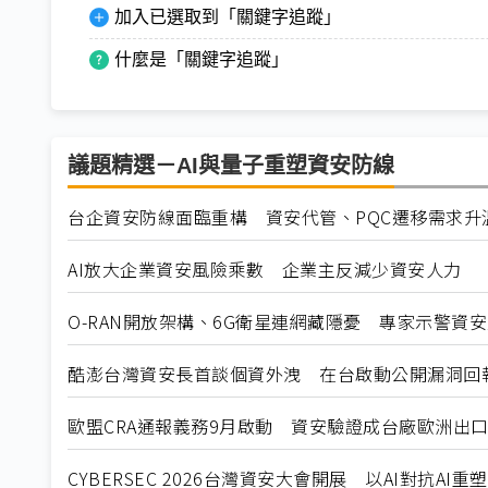
加入已選取到「關鍵字追蹤」
什麼是「關鍵字追蹤」
議題精選－AI與量子重塑資安防線
台企資安防線面臨重構 資安代管、PQC遷移需求升
AI放大企業資安風險乘數 企業主反減少資安人力
O-RAN開放架構、6G衛星連網藏隱憂 專家示警資
酷澎台灣資安長首談個資外洩 在台啟動公開漏洞回
歐盟CRA通報義務9月啟動 資安驗證成台廠歐洲出
CYBERSEC 2026台灣資安⼤會開展 以AI對抗AI