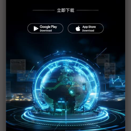
地外銷全球
觀察：北京車展三勢力對決 自主品牌AI全開、外資
電動反攻、供應鏈躍上舞台
年產能過剩逾3,000萬輛 中國電動車市場陷血色競
爭
吉利、奇瑞卡位全球供應鏈 北京車展揭示中國汽車
出口成長新戰略
現代北京車展首發Ioniq V 聯手中國5年20款新車全
面進擊
千問、豆包AI上車 北京車展智慧座艙之戰白熱化
北京車展首日 雷軍宣布YU7 GT預計5月底登場
北京車展中歐車企互動成焦點 中國商務部長會晤賓