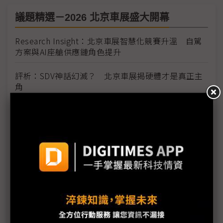
議題精選－2026 北京車展盛大開幕
Research Insight：北京車展智慧化競賽升溫 自駕
方案與AI座艙供應鏈角色提升
評析：SDV神話幻滅？ 北京車展揭硬體才是真正主
角
借道策略結合供應鏈重組 中系車廠突圍美國貿易高
牆
美系政策擾動、中系產能過剩 全球車市結構性風險
升溫
比亞迪、吉利搶食電動車出口紅利 上汽通用五菱為
何動能不足？
日產汽車寄望「中國速度」挽救業績 擬以中國為基