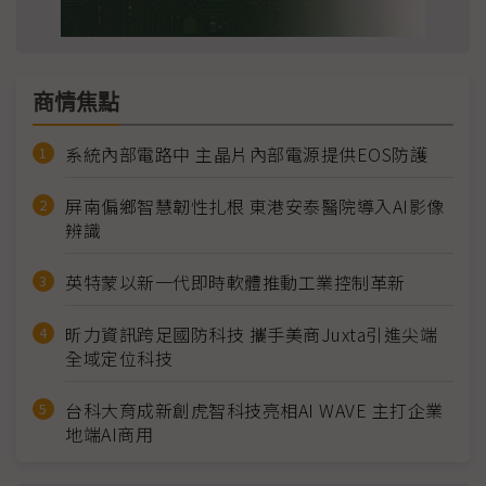
商情焦點
系統內部電路中 主晶片內部電源提供EOS防護
屏南偏鄉智慧韌性扎根 東港安泰醫院導入AI影像
辨識
英特蒙以新一代即時軟體推動工業控制革新
昕力資訊跨足國防科技 攜手美商Juxta引進尖端
全域定位科技
台科大育成新創虎智科技亮相AI WAVE 主打企業
地端AI商用