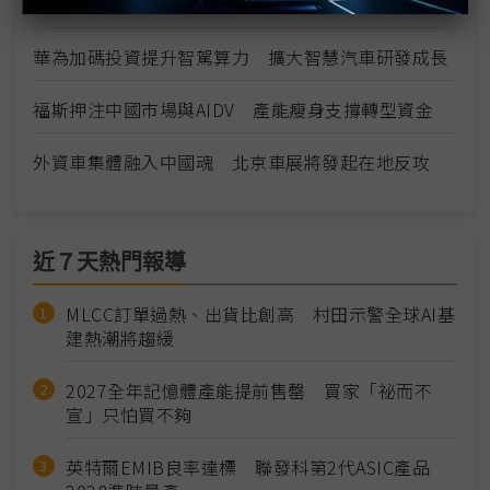
士董座
華為加碼投資提升智駕算力 擴大智慧汽車研發成長
福斯押注中國市場與AIDV 產能瘦身支撐轉型資金
外資車集體融入中國魂 北京車展將發起在地反攻
近７天熱門報導
MLCC訂單過熱、出貨比創高 村田示警全球AI基
建熱潮將趨緩
2027全年記憶體產能提前售罄 買家「祕而不
宣」只怕買不夠
英特爾EMIB良率達標 聯發科第2代ASIC產品