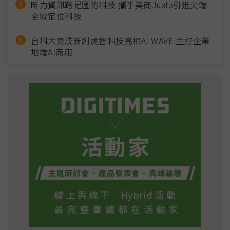
昕力資訊跨足國防科技 攜手美商Juxta引進尖端
全域定位科技
台科大育成新創虎智科技亮相AI WAVE 主打企業
地端AI商用