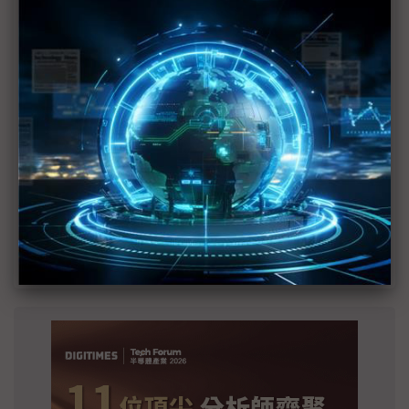
建熱潮將趨緩
2027全年記憶體產能提前售罄 買家「祕而不
宣」只怕買不夠
英特爾EMIB良率達標 聯發科第2代ASIC產品
2028準時量產
SpaceX晶片採購大轉向 Elon Musk捨超微全面
採用NVIDIA
光進銅退更明確？ 聯發科估SerDes 448G為銅
線「最終戰場」