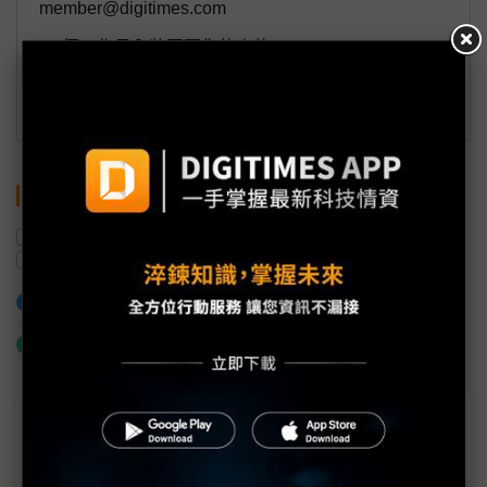
member@digitimes.com
(一個工作日內將回覆您的來信)
訂閱DIGITIMES 行動版
關鍵字
再生能源
AI
是方電訊
AI算力
資料中心
日本
加入已選取到「關鍵字追蹤」
什麼是「關鍵字追蹤」
近７天熱門報導
MLCC訂單過熱、出貨比創高 村田示警全球AI基