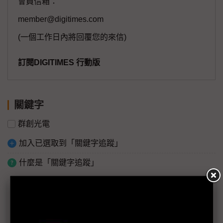
會員信箱：
member@digitimes.com
(一個工作日內將回覆您的來信)
訂閱DIGITIMES 行動版
關鍵字
群創光電
加入已選取到「關鍵字追蹤」
什麼是「關鍵字追蹤」
議題精選－群創分手記：揮別舊人展「洪」
圖
群創加速轉型 洪進揚鎖定三大策略抓緊高毛利