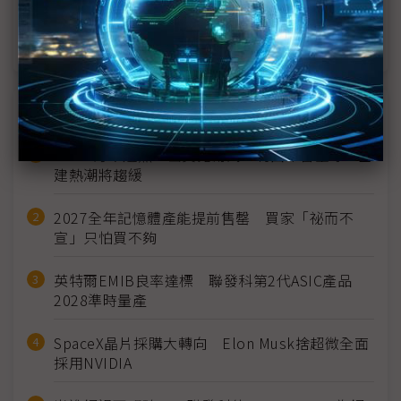
評析：群創董事改選 洪派勢力獲勝
近７天熱門報導
MLCC訂單過熱、出貨比創高 村田示警全球AI基
建熱潮將趨緩
2027全年記憶體產能提前售罄 買家「祕而不
宣」只怕買不夠
英特爾EMIB良率達標 聯發科第2代ASIC產品
2028準時量產
SpaceX晶片採購大轉向 Elon Musk捨超微全面
採用NVIDIA