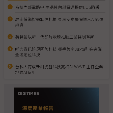
系統內部電路中 主晶片內部電源提供EOS防護
屏南偏鄉智慧韌性扎根 東港安泰醫院導入AI影像
辨識
英特蒙以新一代即時軟體推動工業控制革新
昕力資訊跨足國防科技 攜手美商Juxta引進尖端
全域定位科技
台科大育成新創虎智科技亮相AI WAVE 主打企業
地端AI商用