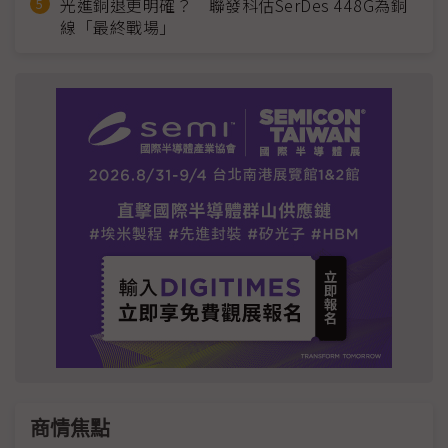
光進銅退更明確？ 聯發科估SerDes 448G為銅
線「最終戰場」
商情焦點