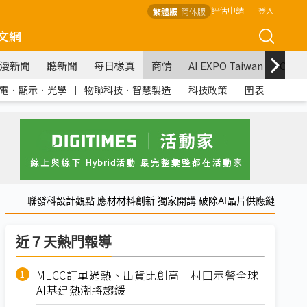
評估申請
登入
繁體版
简体版
文網
漫新聞
聽新聞
每日椽真
商情
AI EXPO Taiwan
COM
電．顯示．光學
｜
物聯科技．智慧製造
｜
科技政策
｜
圖表
聯發科設計觀點 應材材料創新 獨家開講 破除AI晶片供應鏈
近７天熱門報導
MLCC訂單過熱、出貨比創高 村田示警全球
AI基建熱潮將趨緩