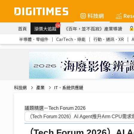
科技網
Res
259
首頁
漲價大追蹤
《百年，並不孤寂》產業導讀
半導體．零組件
｜
CarTech．綠能
｜
行動．通訊．XR
｜
科技網
產業
IT．系統供應鏈
議題精選－Tech Forum 2026
（Tech Forum 2026）AI