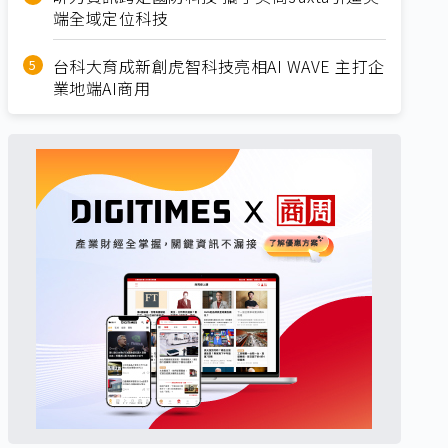
端全域定位科技
台科大育成新創虎智科技亮相AI WAVE 主打企
業地端AI商用