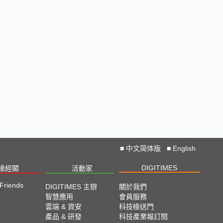
■
中文简体版
■
English
DIGITIMES
椽經閣
活動家
 Friends
DIGITIMES 主辦
關於我們
智慧應用
會員服務
雲端 & 資安
科技椽送門
產品 & 研發
科技產業報訂閱