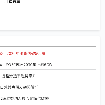
出貨量
需求爆發 2026年出貨估破600萬
頸 SOFC部署2030年上看6GW
底 AI機種滲透率逆勢攀升
26自駕與實體AI趨勢解析
競逐 台廠結盟切入核心關節供應鏈