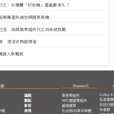
系 陸行之：半導體「印鈔機」還能衝多久？
段 低軌衛星先搶攻網路新商機
業機會已至 該跳脫零組件代工向系統挑戰
成趨勢 浸沒式熱度降溫
駕與機器人新戰局
Research
技網
Colley &
議題
車用零組件
名家專欄
亞
觀點
HPC關鍵零組件
科技行腳
影音
邊緣運算
作者群
中國
商情
化合物/功率半導體