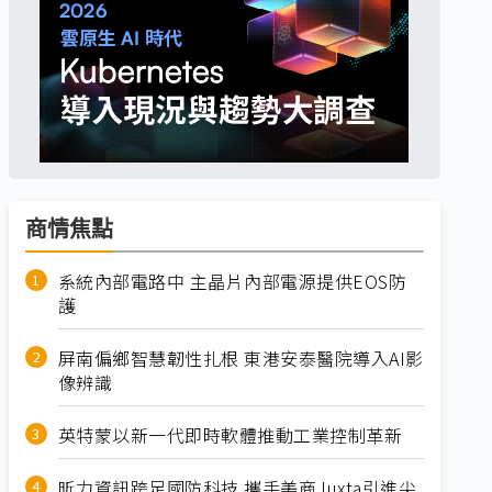
商情焦點
系統內部電路中 主晶片內部電源提供EOS防
護
屏南偏鄉智慧韌性扎根 東港安泰醫院導入AI影
像辨識
英特蒙以新一代即時軟體推動工業控制革新
昕力資訊跨足國防科技 攜手美商Juxta引進尖