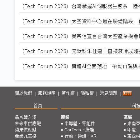
（Tech Forum 2026）台灣掌握AI伺服器生態
（Tech Forum 2026）太空資料中心還在驗證階
（Tech Forum 2026）吳宗信直言台灣太空產
（Tech Forum 2026）元鈦科朱佳建：直接液冷
（Tech Forum 2026）實體AI全面落地 帶動自
關於我們
服務說明
著作權
隱私權
常見問題
|
|
|
|
|
首頁
科
晶片戰升溫
產業
區域
未來車供應鏈
●
半導體．零組件
●
東南
蘋果供應鏈
●
CarTech．綠能
●
印度
產業九宮格
●
行動．通訊．XR
●
東亞/