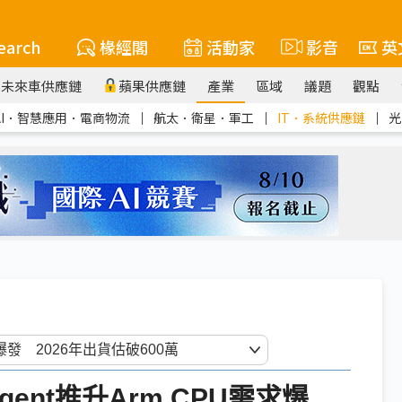
earch
椽經閣
活動家
影音
英
未來車供應鏈
蘋果供應鏈
產業
區域
議題
觀點
AI．智慧應用．電商物流
｜
航太．衛星．軍工
｜
IT．系統供應鏈
｜
光
 Agent推升Arm CPU需求爆