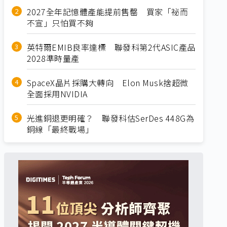
2027全年記憶體產能提前售罄 買家「祕而
不宣」只怕買不夠
英特爾EMIB良率達標 聯發科第2代ASIC產品
2028準時量產
SpaceX晶片採購大轉向 Elon Musk捨超微
全面採用NVIDIA
光進銅退更明確？ 聯發科估SerDes 448G為
銅線「最終戰場」