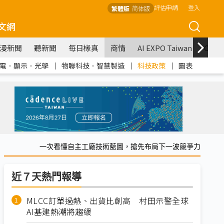
評估申請
登入
繁體版
简体版
文網
漫新聞
聽新聞
每日椽真
商情
AI EXPO Taiwan
COM
電．顯示．光學
｜
物聯科技．智慧製造
｜
科技政策
｜
圖表
一次看懂自主工廠技術藍圖，搶先布局下一波競爭力
近７天熱門報導
MLCC訂單過熱、出貨比創高 村田示警全球
AI基建熱潮將趨緩