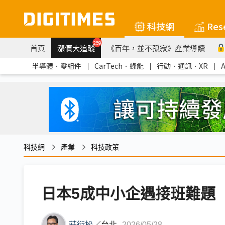
科技網
Res
259
首頁
漲價大追蹤
《百年，並不孤寂》產業導讀
半導體．零組件
｜
CarTech．綠能
｜
行動．通訊．XR
｜
科技網
產業
科技政策
日本5成中小企遇接班難題
莊衍松
／
台北
2026/05/28