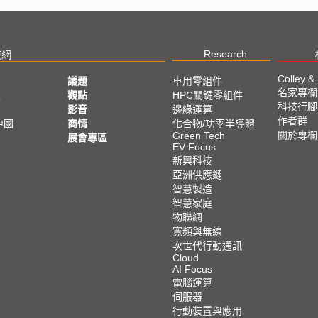
Research
技網
Colley &
議題
車用零組件
名家專欄
亞
觀點
HPC關鍵零組件
科技行腳
影音
邊緣運算
作者群
中國
商情
化合物/功率半導體
關於專欄
Green Tech
展會專區
EV Focus
新興科技
亞洲供應鏈
智慧製造
智慧家庭
物聯網
寬頻與無線
次世代行動通訊
Cloud
AI Focus
電腦運算
伺服器
行動裝置與應用