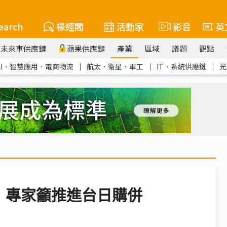
earch
椽經閣
活動家
影音
英
未來車供應鏈
蘋果供應鏈
產業
區域
議題
觀點
AI．智慧應用．電商物流
｜
航太．衛星．軍工
｜
IT．系統供應鏈
｜
光
 專家籲推進台日購併