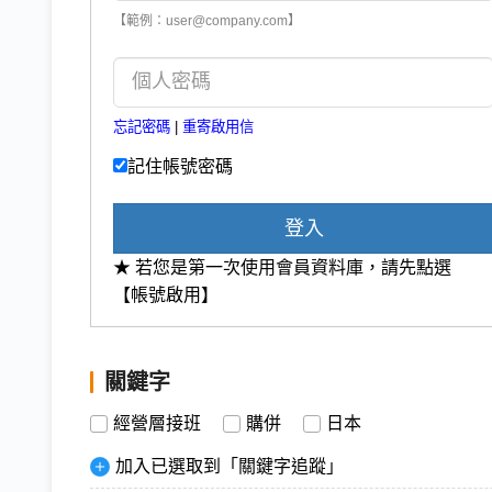
【範例：user@company.com】
忘記密碼
|
重寄啟用信
記住帳號密碼
登入
★ 若您是第一次使用會員資料庫，請先點選
【帳號啟用】
關鍵字
經營層接班
購併
日本
加入已選取到「關鍵字追蹤」