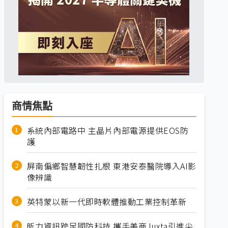
商情焦點
系統內部電路中 主晶片內部電源提供EOS防
護
屏南偏鄉智慧韌性扎根 東港安泰醫院導入AI影
像辨識
英特蒙以新一代即時軟體推動工業控制革新
昕力資訊跨足國防科技 攜手美商Juxta引進尖