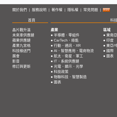
關於我們
服務說明
著作權
隱私權
常見問題
|
|
|
|
|
首頁
科
晶片戰升溫
產業
區域
未來車供應鏈
●
半導體．零組件
●
東南
蘋果供應鏈
●
CarTech．綠能
●
印度
產業九宮格
●
行動．通訊．XR
●
東亞/
科技椽送門
●
AI．智慧應用．電商物流
●
國際
展會
●
航太．衛星．軍工
●
圖表
影音
●
IT．系統供應鏈
修訂與更新
●
光電．顯示．光學
●
科技政策
●
物聯科技．智慧製造
●
圖表