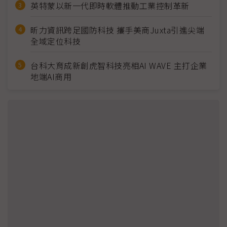
英特蒙以新一代即時軟體推動工業控制革新
昕力資訊跨足國防科技 攜手美商Juxta引進尖端
全域定位科技
台科大育成新創虎智科技亮相AI WAVE 主打企業
地端AI商用