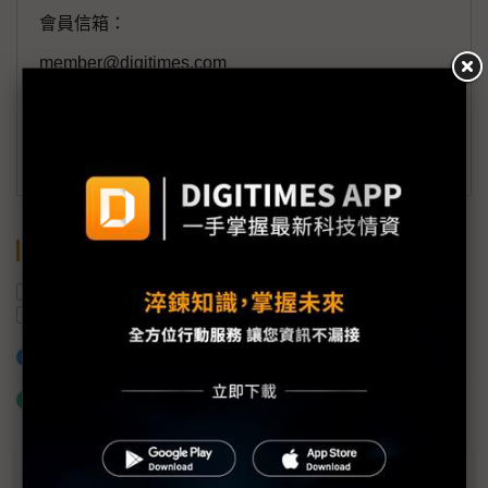
會員信箱：
member@digitimes.com
(一個工作日內將回覆您的來信)
訂閱DIGITIMES 行動版
關鍵字
供應鏈
美國
半導體產業
歐盟
晶片與科學法案
加入已選取到「關鍵字追蹤」
什麼是「關鍵字追蹤」
近７天熱門報導