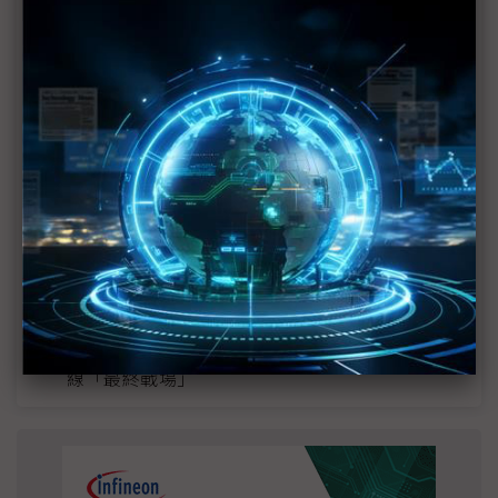
MLCC訂單過熱、出貨比創高 村田示警全球AI基
建熱潮將趨緩
2027全年記憶體產能提前售罄 買家「祕而不
宣」只怕買不夠
英特爾EMIB良率達標 聯發科第2代ASIC產品
2028準時量產
SpaceX晶片採購大轉向 Elon Musk捨超微全面
採用NVIDIA
光進銅退更明確？ 聯發科估SerDes 448G為銅
線「最終戰場」