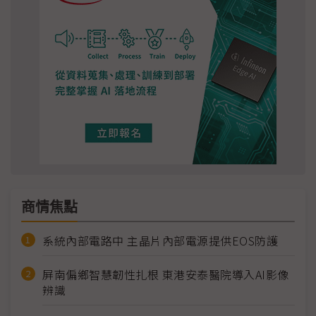
商情焦點
系統內部電路中 主晶片內部電源提供EOS防護
屏南偏鄉智慧韌性扎根 東港安泰醫院導入AI影像
辨識