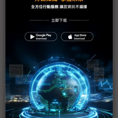
ASML限制
華為何庭波：半導體演進不只看奈米尺度 未來5~10
年華為能穩步前進
黃仁勳：韜定律不威脅台積電 3D封裝、混合鍵合近
10年早卡位
北京大學推晶片3D設計EDA工具 華為韜定律恰巧迎
解方
韜定律凸顯先進封裝戰略地位 中國封測產業迎升級
契機
華為拋出「韜定律」 欲從技術追趕者進化成定義者
以3D IC堆疊技術突圍 華為麒麟9050傳效能挑戰蘋
果A18 Pro