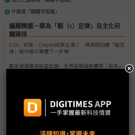
什麼是「關鍵字追蹤」
議題精選－華為「韜（τ）定律」自主化另
闢蹊徑
EDA、封裝、Chiplet成新主場？ 陳南翔回應「韜定
律」揭中國半導體下一步棋
韜定律是華為祕密武器 外界卻質疑無實際「良率」
報告？
華為徐直軍詳解何氏定律：「感謝美國」制裁被迫走
出新路
跟進華為韜定律1.4奈米賽局 比亞迪發布自研4奈米
自駕晶片「璇璣A3」
華為韜定律開啟另一DeepSeek時刻？ 巧妙繞開