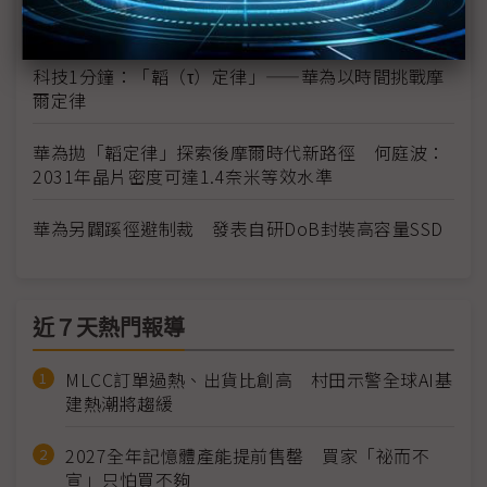
AI資料跨入YB時代 華為白皮書鎖定DoB封裝、AI
SSD自主儲存
科技1分鐘：「韜（τ）定律」——華為以時間挑戰摩
爾定律
華為拋「韜定律」探索後摩爾時代新路徑 何庭波：
2031年晶片密度可達1.4奈米等效水準
華為另闢蹊徑避制裁 發表自研DoB封裝高容量SSD
近７天熱門報導
MLCC訂單過熱、出貨比創高 村田示警全球AI基
建熱潮將趨緩
2027全年記憶體產能提前售罄 買家「祕而不
宣」只怕買不夠