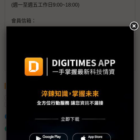
(週一至週五工作日9:00~18:00)
會員信箱：
member@digitimes.com
(一個工作日內將回覆您的來信)
訂閱DIGITIMES 行動版
關鍵字
COMPUTEX
鴻海
SK集團
AI
黃仁勳
劉揚偉
魏哲家
加入已選取到「關鍵字追蹤」
什麼是「關鍵字追蹤」