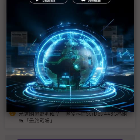
近７天熱門報導
MLCC訂單過熱、出貨比創高 村田示警全球AI基
建熱潮將趨緩
2027全年記憶體產能提前售罄 買家「祕而不
宣」只怕買不夠
英特爾EMIB良率達標 聯發科第2代ASIC產品
2028準時量產
SpaceX晶片採購大轉向 Elon Musk捨超微全面
採用NVIDIA
光進銅退更明確？ 聯發科估SerDes 448G為銅
線「最終戰場」