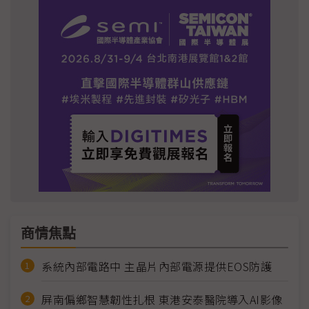
商情焦點
系統內部電路中 主晶片內部電源提供EOS防護
屏南偏鄉智慧韌性扎根 東港安泰醫院導入AI影像