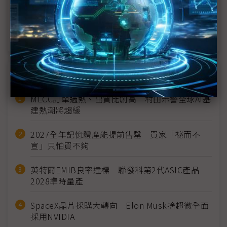
美系無人機＋人形機器人雙線齊飛 華晶科脫離消費
性紅海航向AI
近７天熱門報導
MLCC訂單過熱、出貨比創高 村田示警全球AI基
建熱潮將趨緩
2027全年記憶體產能提前售罄 買家「祕而不
宣」只怕買不夠
英特爾EMIB良率達標 聯發科第2代ASIC產品
2028準時量產
SpaceX晶片採購大轉向 Elon Musk捨超微全面
採用NVIDIA