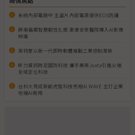
商情焦點
系統內部電路中 主晶片內部電源提供EOS防護
屏南偏鄉智慧韌性扎根 東港安泰醫院導入AI影像
辨識
英特蒙以新一代即時軟體推動工業控制革新
昕力資訊跨足國防科技 攜手美商Juxta引進尖端
全域定位科技
台科大育成新創虎智科技亮相AI WAVE 主打企業
地端AI商用