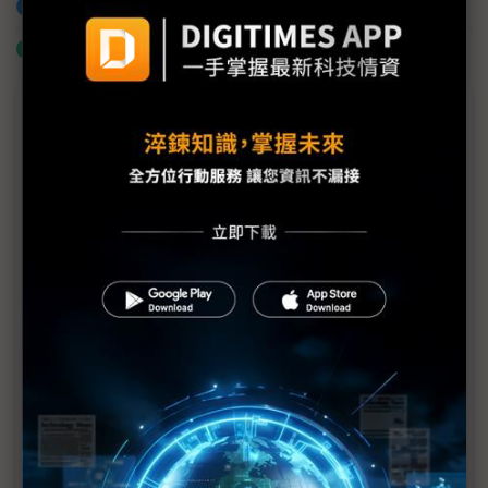
加入已選取到「關鍵字追蹤」
什麼是「關鍵字追蹤」
議題精選－光學廠難得聚首 「看」見AI關
鍵商機
大立光9日股東會三大看點解析 FAU進度最吸睛
光學廠難得齊聚COMPUTEX為哪樁？CPO、機器人點
燃「邊緣AI視覺」商機
大立光首登COMPUTEX 光學龍頭憑CPO闖AI光通訊
供應鏈
COMPUTEX秀演唱會疏散人潮功臣 佳能4Q再迎日
系相機驚喜大單
Metalens強攻機器人、V型槽搶進CPO 先進光劈出
次世代光學與半導體坦途