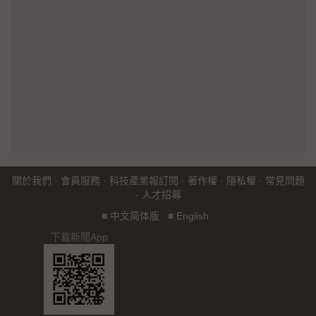
關於我們
·
會員服務
·
科技產業報訂閱
·
著作權
·
隱私權
·
常見問題
·
人才招募
■
中文简体版
■
English
下載新聞App