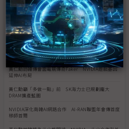
機器人版圖
黃仁勳訪韓吹起電競旋風 台韓固樁戰略細膩多方進
擊
從炸啤餐到五花趴 黃仁勳今再訪韓串連HBM、機器
人與實體AI生態系
黃仁勳訪韓傳會Krafton 遊戲AI合作延伸至實體AI？
黃仁勳訪韓傳會面電競傳奇Faker NVIDIA遊戲基因
延伸AI布局
黃仁勳籲「多做一點」前 SK海力士已規劃龐大
DRAM擴產藍圖
NVIDIA深化南韓AI網路合作 AI-RAN聯盟年會傳首度
移師首爾