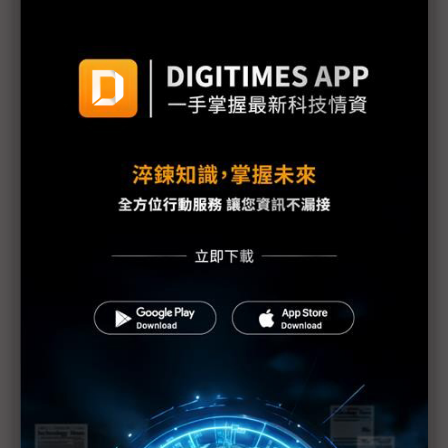
不只與黃仁勳接發球 斗山集團與NVIDIA宣布推進全
方位AI合作
Naver聯手NVIDIA打造GW級AI工廠 2027年啟動
55MW基礎設施
NVIDIA、SK海力士齊投入記憶體研發 黃仁勳：首次
與單一集團展開全面合作
樂金集團首度大規模採購NVIDIA GPU 推進實體AI
領域
黃仁勳南韓燒肉之約公開驚喜 預告大量記憶體訂單
黃仁勳訪韓見電競傳奇Faker真正盤算 提前連結下
一代AI使用者
直擊黃仁勳訪韓再喊「驚喜」 協調供應鏈鞏固AI、