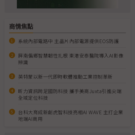
商情焦點
系統內部電路中 主晶片內部電源提供EOS防護
屏南偏鄉智慧韌性扎根 東港安泰醫院導入AI影像
辨識
英特蒙以新一代即時軟體推動工業控制革新
昕力資訊跨足國防科技 攜手美商Juxta引進尖端
全域定位科技
台科大育成新創虎智科技亮相AI WAVE 主打企業
地端AI商用