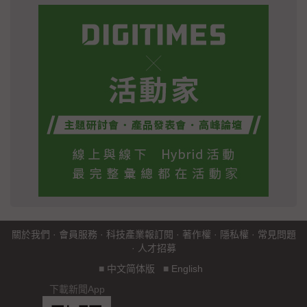
關於我們
·
會員服務
·
科技產業報訂閱
·
著作權
·
隱私權
·
常見問題
·
人才招募
■
中文简体版
■
English
下載新聞App