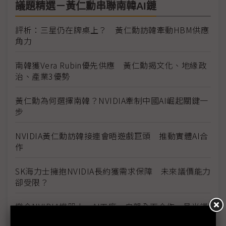
議題精選－黃仁勳串聯南韓AI鏈
評析：三星仍在牌桌上？ 黃仁勳訪韓牽動HBM供應
角力
南韓獲Vera Rubin優先供應 黃仁勳揭文化、地緣政
治、產業3優勢
黃仁勳為何選擇南韓？NVIDIA牽制中國AI崛起關鍵一
步
NVIDIA黃仁勳訪韓接連會晤遊戲巨頭 推動實體AI合
作
SK海力士擁抱NVIDIA長約獲需求保障 未來議價能力
卻受限？
樂金NVIDIA機器人、AI工廠、自駕全面合作 具光謨
受邀赴美續談