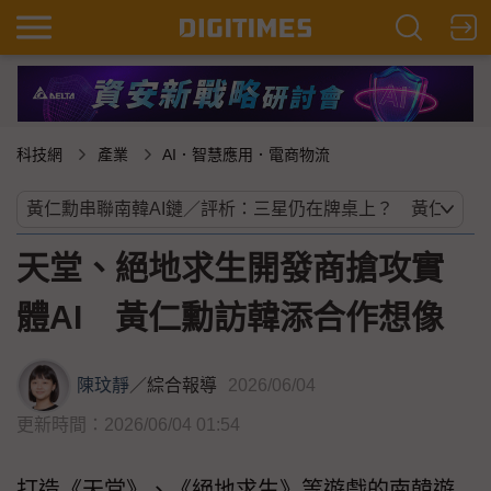
科技網
產業
AI．智慧應用．電商物流
天堂、絕地求生開發商搶攻實
體AI 黃仁勳訪韓添合作想像
陳玟靜
／
綜合報導
2026/06/04
更新時間：2026/06/04 01:54
打造《天堂》、《絕地求生》等遊戲的南韓遊