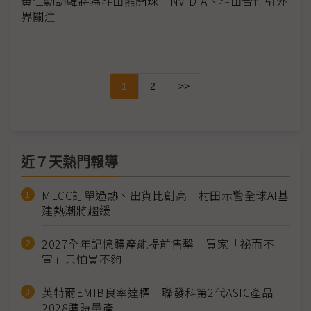
黃仁勳訪韓將為斗山熊開球 NVIDIA、斗山合作引外
界關注
1
2
>>
近７天熱門報導
MLCC訂單過熱、出貨比創高 村田示警全球AI基
建熱潮將趨緩
2027全年記憶體產能提前售罄 買家「祕而不
宣」只怕買不夠
英特爾EMIB良率達標 聯發科第2代ASIC產品
2028準時量產