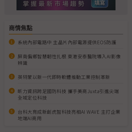
商情焦點
系統內部電路中 主晶片內部電源提供EOS防護
屏南偏鄉智慧韌性扎根 東港安泰醫院導入AI影像
辨識
英特蒙以新一代即時軟體推動工業控制革新
昕力資訊跨足國防科技 攜手美商Juxta引進尖端
全域定位科技
台科大育成新創虎智科技亮相AI WAVE 主打企業
地端AI商用