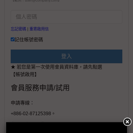
【範例：user@company.com】
忘記密碼
|
重寄啟用信
記住帳號密碼
登入
★ 若您是第一次使用會員資料庫，請先點選
【帳號啟用】
會員服務申請/試用
申請專線：
+886-02-87125398。
(週一至週五工作日9:00~18:00)