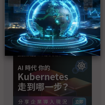
2028準時量產
SpaceX晶片採購大轉向 Elon Musk捨超微全面
採用NVIDIA
光進銅退更明確？ 聯發科估SerDes 448G為銅
線「最終戰場」