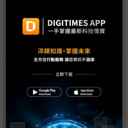
會員信箱：
member@digitimes.com
(一個工作日內將回覆您的來信)
訂閱DIGITIMES 行動版
近７天熱門報導
MLCC訂單過熱、出貨比創高 村田示警全球AI基
建熱潮將趨緩
2027全年記憶體產能提前售罄 買家「祕而不
宣」只怕買不夠
英特爾EMIB良率達標 聯發科第2代ASIC產品