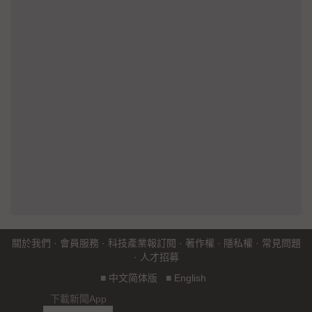
關於我們
·
會員服務
·
科技產業報訂閱
·
著作權
·
隱私權
·
常見問題
·
人才招募
■
中文简体版
■
English
下載新聞App