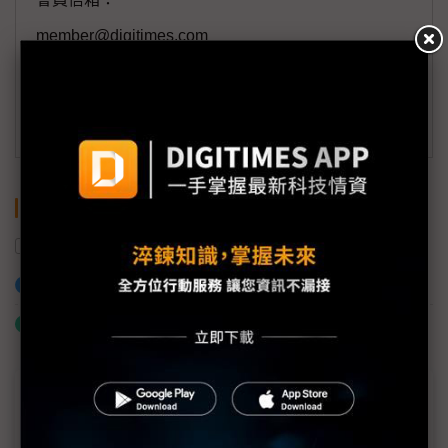
member@digitimes.com
(一個工作日內將回覆您的來信)
訂閱DIGITIMES 行動版
關鍵字
AI
加入已選取到「關鍵字追蹤」
什麼是「關鍵字追蹤」
近７天熱門報導
MLCC訂單過熱、出貨比創高 村田示警全球AI基