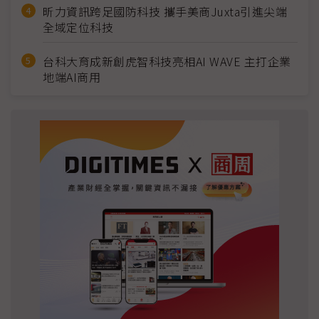
昕力資訊跨足國防科技 攜手美商Juxta引進尖端
全域定位科技
台科大育成新創虎智科技亮相AI WAVE 主打企業
地端AI商用