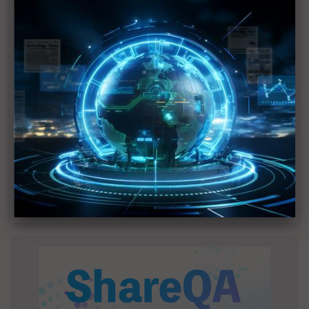
建熱潮將趨緩
2027全年記憶體產能提前售罄 買家「祕而不
宣」只怕買不夠
英特爾EMIB良率達標 聯發科第2代ASIC產品
2028準時量產
SpaceX晶片採購大轉向 Elon Musk捨超微全面
採用NVIDIA
光進銅退更明確？ 聯發科估SerDes 448G為銅
線「最終戰場」