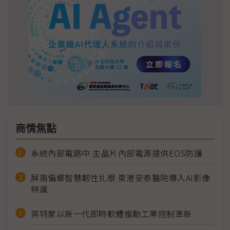
商情焦點
系統內部電路中 主晶片內部電源提供EOS防護
屏南偏鄉智慧韌性扎根 東港安泰醫院導入AI影像
辨識
英特蒙以新一代即時軟體推動工業控制革新