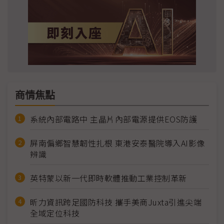
商情焦點
系統內部電路中 主晶片內部電源提供EOS防護
屏南偏鄉智慧韌性扎根 東港安泰醫院導入AI影像
辨識
英特蒙以新一代即時軟體推動工業控制革新
昕力資訊跨足國防科技 攜手美商Juxta引進尖端
全域定位科技