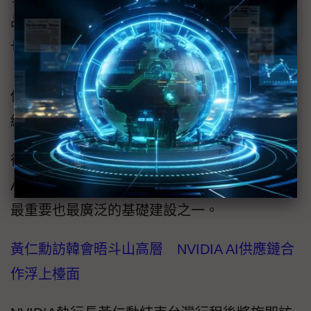
品，吸引眾多目光與討論。不過，2026年似乎
也有另一個伏線逐漸抬頭，就是所謂的「連結
（Connectivity）」，且連結的關鍵程度並非僅
侷限於雲端AI資料中心的有線傳輸，在各類無
線傳輸技術，同樣是展出與討論的重點。
從雲端到邊緣，為了創造出真正落地的代理式
AI（Agentic AI）應用情境，「連結」顯然已是
最重要也最廣泛的基礎建設之一。
黃仁勳訪韓會晤斗山高層 NVIDIA AI供應鏈合
作浮上檯面