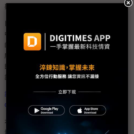
疑。
目前包括工研院、國研院除了台北、新竹，在
中南部也有據點，因而成為政府科研計畫主要
的委託執行者，地點也都是以工研院和國研院
所屬的地點如六甲、沙崙為主。無法配合台灣
既有的精密加工、航太零組件的產業聚落區位
設立據點，因此讓台中市的立委頗有微詞。
評析：不論有線、無線 「Connectivity」成
COMPUTEX另一關鍵熱點
本屆COMPUTEX 2026雖然各大晶片業者一樣
發表最新的運算晶片，如NVIDIA RTX Spark新