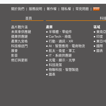
關於我們
服務說明
著作權
隱私權
常見問題
|
|
|
|
|
首頁
科
晶片戰升溫
產業
區域
未來車供應鏈
●
半導體．零組件
●
東南
蘋果供應鏈
●
CarTech．綠能
●
印度
產業九宮格
●
行動．通訊．XR
●
東亞/
科技椽送門
●
AI．智慧應用．電商物流
●
國際
展會
●
航太．衛星．軍工
●
圖表
影音
●
IT．系統供應鏈
修訂與更新
●
光電．顯示．光學
●
科技政策
●
物聯科技．智慧製造
●
圖表