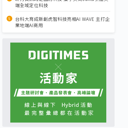
端全域定位科技
台科大育成新創虎智科技亮相AI WAVE 主打企
業地端AI商用