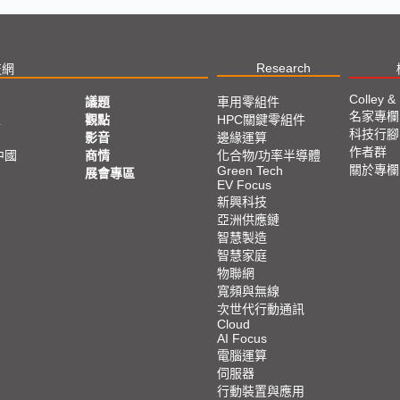
Research
技網
Colley &
議題
車用零組件
名家專欄
亞
觀點
HPC關鍵零組件
科技行腳
影音
邊緣運算
作者群
中國
商情
化合物/功率半導體
關於專欄
Green Tech
展會專區
EV Focus
新興科技
亞洲供應鏈
智慧製造
智慧家庭
物聯網
寬頻與無線
次世代行動通訊
Cloud
AI Focus
電腦運算
伺服器
行動裝置與應用