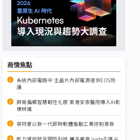
商情焦點
系統內部電路中 主晶片內部電源提供EOS防
護
屏南偏鄉智慧韌性扎根 東港安泰醫院導入AI影
像辨識
英特蒙以新一代即時軟體推動工業控制革新
昕力資訊跨足國防科技 攜手美商Juxta引進尖