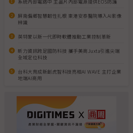
系統內部電路中 主晶片內部電源提供EOS防護
屏南偏鄉智慧韌性扎根 東港安泰醫院導入AI影像
辨識
英特蒙以新一代即時軟體推動工業控制革新
昕力資訊跨足國防科技 攜手美商Juxta引進尖端
全域定位科技
台科大育成新創虎智科技亮相AI WAVE 主打企業
地端AI商用