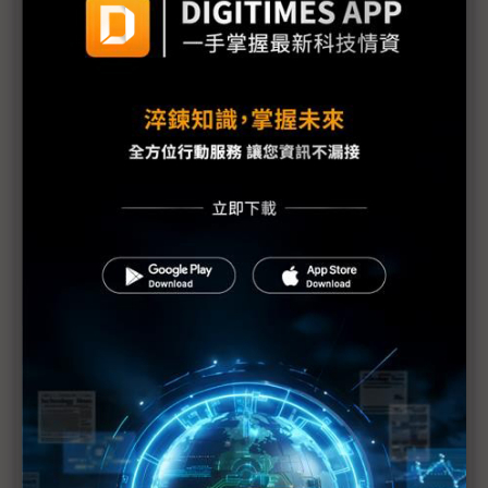
需求疲弱加上日震 福特3廠臨時停工1週
福島縣政府開始檢測產品輻射值
原能會：輻射雲團6日飄到台灣 影響輕微
福島第1核電廠發現2具東電員工遺體
防輻射水持續外洩 東電灌高分子聚合物堵裂縫
美軍核污處理部隊分批赴日 助防範核災擴大
美汽車業：日震對銷售應無顯著影響
1號機核心恐損毀70% IAEA：日本核電廠情況仍非
常嚴重
日本震災加劇亞洲通膨