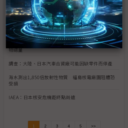
日震限電影響 光學玻璃廠小原、Hoya相繼宣布減產
富士通指震災讓該公司損失數十億日圓
學者：日本核電站問題 後果將是長期且災難性的
宮城縣震後損失上兆日圓 廢墟量相當於23年的廢棄
物總量
調查：大陸、日本汽車合資廠可能因缺零件而停產
海水測出1,850倍放射性物質 福島核電廠圍阻體恐
受損
IAEA：日本核安危機距終點尚遠
1
2
3
4
5
>>