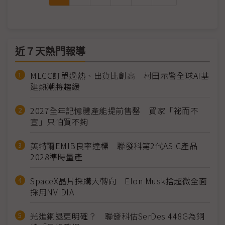
近７天熱門報導
MLCC訂單過熱、出貨比創高 村田示警全球AI基
建熱潮將趨緩
2027全年記憶體產能提前售罄 買家「祕而不
宣」只怕買不夠
英特爾EMIB良率達標 聯發科第2代ASIC產品
2028準時量產
SpaceX晶片採購大轉向 Elon Musk捨超微全面
採用NVIDIA
光進銅退更明確？ 聯發科估SerDes 448G為銅