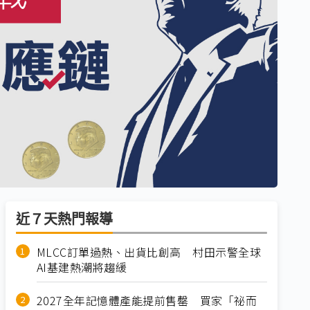
近７天熱門報導
MLCC訂單過熱、出貨比創高 村田示警全球
AI基建熱潮將趨緩
2027全年記憶體產能提前售罄 買家「祕而