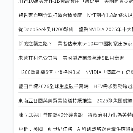
川普10萬美元H-1B簽證費用爭議延燒 美國商會提
魏哲家自嘲含淚打造台積美廠 NYT剖析1.8萬條法
從DeepSeek到H200鬆綁 盤點NVIDIA 2025年
新的逆襲之路？ 業者估未來5~10年中國將竄出多家
未蒙其利先受其害 美國製造業景氣連9個月衰退
H200效能翻6倍、價格增3成 NVIDIA「清庫存」
豐田目標2026全球生產破千萬輛 HEV需求強勁跨
東南亞各國與美貿易協議持續推進 2026聚焦關鍵
陳立武與川普關鍵40分鐘會談 將政治阻力化為英特
評析：美國「創世紀任務」AI科研戰略對台灣供應鏈