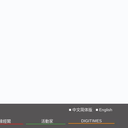
■
中文简体版
■
English
DIGITIMES
椽經閣
活動家