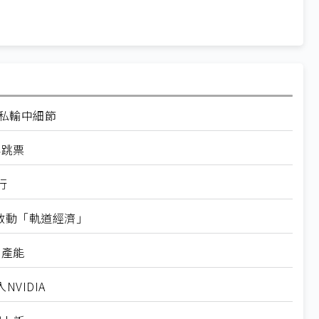
走私輸中細節
再跳票
行
內啟動「軌道經濟」
新產能
VIDIA