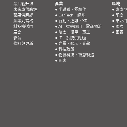
晶片戰升溫
產業
區域
未來車供應鏈
●
半導體．零組件
●
東南
蘋果供應鏈
●
CarTech．綠能
●
印度
產業九宮格
●
行動．通訊．XR
●
東亞/
科技椽送門
●
AI．智慧應用．電商物流
●
國際
展會
●
航太．衛星．軍工
●
圖表
影音
●
IT．系統供應鏈
修訂與更新
●
光電．顯示．光學
●
科技政策
●
物聯科技．智慧製造
●
圖表