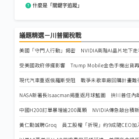
什麼是「關鍵字追蹤」
議題精選－川普關稅戰
美國「守門人行動」揭密 NVIDIA高階AI晶片地下
受美國政府停擺影響 Trump Mobile金色手機出貨
現代汽車重返俄羅斯受阻 戰爭未歇車廠回購計畫難
NASA新署長Isaacman揭重返月球藍圖 拚川普任
中國H200訂單暴增逾200萬顆 NVIDIA傳急敲台積
黃仁勳誠聘Groq 員工股權「折現」約9成隨CEO加入N