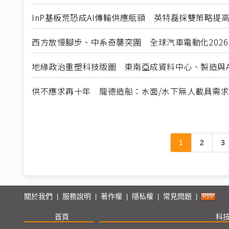
InP基板荒恐成AI傳輸供應瓶頸 英特磊採雙策略提
西方放慢腳步、中系奇襲突圍 全球汽車電動化202
地緣政治重塑科技版圖 東南亞成資料中心、製造與A
供不應求再十年 龍德造船：水面/水下無人載具需
1
2
3
關於我們
服務說明
著作權
隱私權
常見問題
|
|
|
|
|
首頁
科