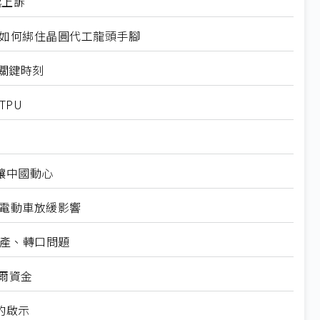
起上訴
規如何綁住晶圓代工龍頭手腳
十大關鍵時刻
TPU
仍讓中國動心
越電動車放緩影響
礦產、轉口問題
爾資金
的啟示