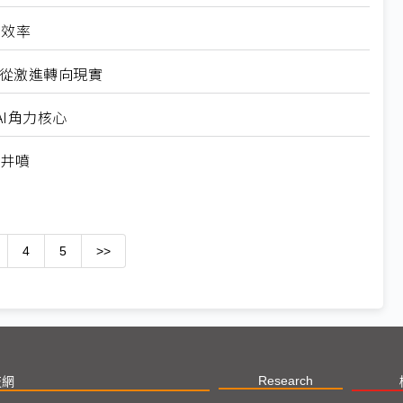
高效率
6從激進轉向現實
I角力核心
求井噴
4
5
>>
Research
技網