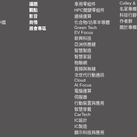
Colley &
議題
車用零組件
名家專欄
亞
觀點
HPC關鍵零組件
科技行腳
影音
邊緣運算
作者群
中國
商情
化合物/功率半導體
關於專欄
Green Tech
展會專區
EV Focus
新興科技
亞洲供應鏈
智慧製造
智慧家庭
物聯網
寬頻與無線
次世代行動通訊
Cloud
AI Focus
電腦運算
伺服器
行動裝置與應用
智慧穿戴
CarTech
IC設計
IC製造
顯示科技與應用