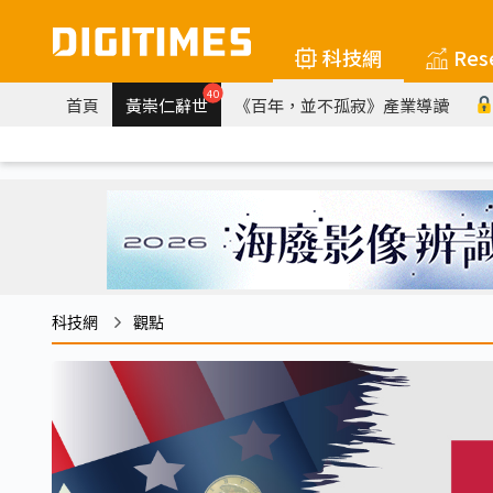
科技網
Res
40
首頁
黃崇仁辭世
《百年，並不孤寂》產業導讀
科技網
觀點