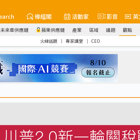
earch
椽經閣
活動家
影音
英
未來車供應鏈
蘋果供應鏈
產業
區域
議題
觀點
火線話題
｜
專家講堂
｜
CEO