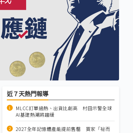
近７天熱門報導
MLCC訂單過熱、出貨比創高 村田示警全球
AI基建熱潮將趨緩
2027全年記憶體產能提前售罄 買家「祕而