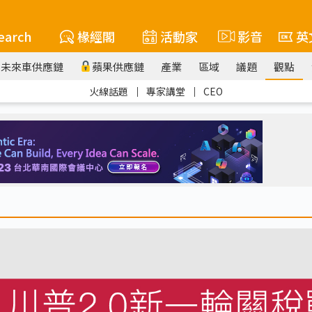
earch
椽經閣
活動家
影音
英
未來車供應鏈
蘋果供應鏈
產業
區域
議題
觀點
火線話題
｜
專家講堂
｜
CEO