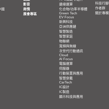
科技行腳
影音
邊緣運算
作者群
中國
商情
化合物/功率半導體
關於專欄
Green Tech
展會專區
EV Focus
新興科技
亞洲供應鏈
智慧製造
智慧家庭
物聯網
寬頻與無線
次世代行動通訊
Cloud
AI Focus
電腦運算
伺服器
行動裝置與應用
智慧穿戴
CarTech
IC設計
IC製造
顯示科技與應用