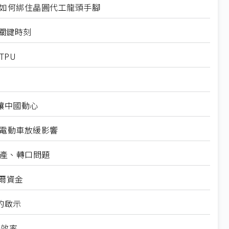
規如何綁住晶圓代工龍頭手腳
十大關鍵時刻
TPU
仍讓中國動心
越電動車放緩影響
礦產、轉口問題
爾資金
的啟示
高效率