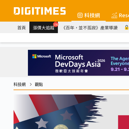
科技網
Res
259
首頁
漲價大追蹤
《百年，並不孤寂》產業導讀
科技網
觀點