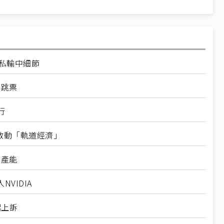
走私輸中細節
再跳票
行
內啟動「軌道經濟」
新產能
VIDIA
起上訴