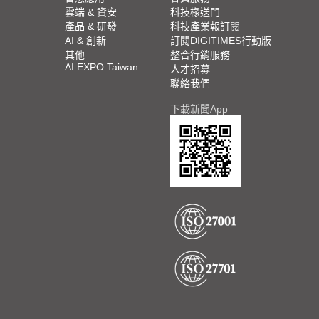
雲端 & 資安
科技椽送門
產品 & 研發
科技產業報訂閱
AI & 創新
訂閱DIGITIMES行動版
其他
整合行銷服務
AI EXPO Taiwan
人才招募
聯絡我們
下載新聞App