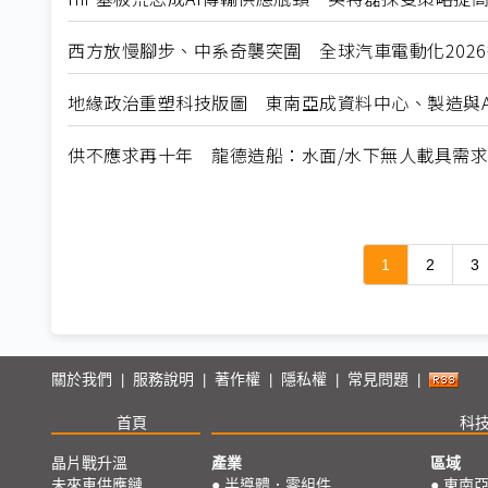
西方放慢腳步、中系奇襲突圍 全球汽車電動化202
地緣政治重塑科技版圖 東南亞成資料中心、製造與A
供不應求再十年 龍德造船：水面/水下無人載具需
1
2
3
關於我們
服務說明
著作權
隱私權
常見問題
|
|
|
|
|
首頁
科
晶片戰升溫
產業
區域
未來車供應鏈
●
半導體．零組件
●
東南