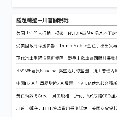
議題精選－川普關稅戰
美國「守門人行動」揭密 NVIDIA高階AI晶片地下
受美國政府停擺影響 Trump Mobile金色手機出貨
現代汽車重返俄羅斯受阻 戰爭未歇車廠回購計畫難
NASA新署長Isaacman揭重返月球藍圖 拚川普任
中國H200訂單暴增逾200萬顆 NVIDIA傳急敲台積
黃仁勳誠聘Groq 員工股權「折現」約9成隨CEO加入N
川普10萬美元H-1B簽證費用爭議延燒 美國商會提