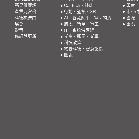
蘋果供應鏈
●
CarTech．綠能
●
印度
產業九宮格
●
行動．通訊．XR
●
東亞/
科技椽送門
●
AI．智慧應用．電商物流
●
國際
展會
●
航太．衛星．軍工
●
圖表
影音
●
IT．系統供應鏈
修訂與更新
●
光電．顯示．光學
●
科技政策
●
物聯科技．智慧製造
●
圖表