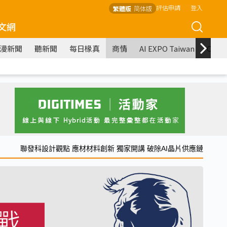
評估申請
登入
繁體版
简体版
文網
漫新聞
聽新聞
每日椽真
商情
AI EXPO Taiwan
COM
聯發科設計觀點 應材材料創新 獨家開講 破除AI晶片供應鏈