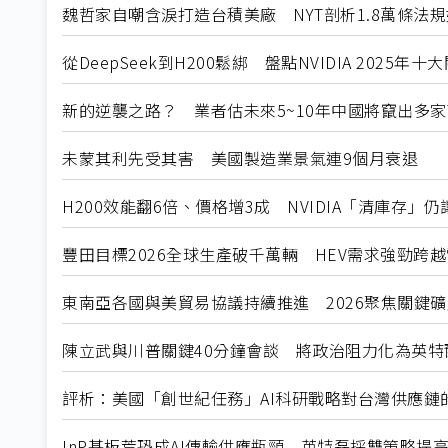
魏哲家自嘲含淚打造台積美廠 NYT剖析1.8萬條法
從DeepSeek到H200鬆綁 盤點NVIDIA 2025年
新的逆襲之路？ 業者估未來5~10年中國將竄出多家
未蒙其利先受其害 美國製造業景氣連9個月衰退
H200效能翻6倍、價格增3成 NVIDIA「清庫存」
豐田目標2026全球生產破千萬輛 HEV需求強勁跨
東南亞各國與美貿易協議持續推進 2026聚焦關鍵
陳立武與川普關鍵40分鐘會談 將政治阻力化為英特
評析：美國「創世紀任務」AI科研戰略對台灣供應鏈
InP基板荒恐成AI傳輸供應瓶頸 英特磊採雙策略提