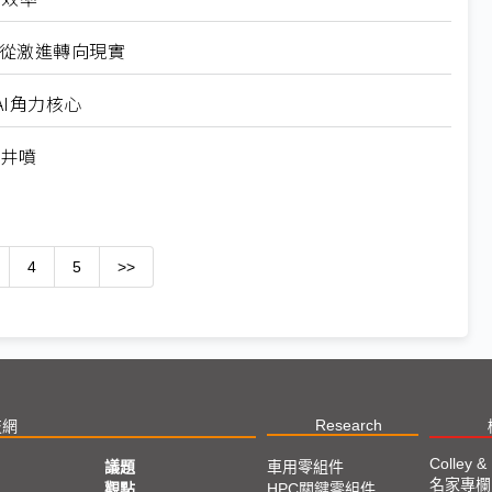
6從激進轉向現實
I角力核心
求井噴
4
5
>>
Research
技網
Colley &
議題
車用零組件
名家專欄
亞
觀點
HPC關鍵零組件