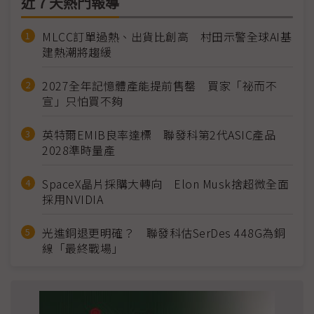
近７天熱門報導
MLCC訂單過熱、出貨比創高 村田示警全球AI基
建熱潮將趨緩
2027全年記憶體產能提前售罄 買家「祕而不
宣」只怕買不夠
英特爾EMIB良率達標 聯發科第2代ASIC產品
2028準時量產
SpaceX晶片採購大轉向 Elon Musk捨超微全面
採用NVIDIA
光進銅退更明確？ 聯發科估SerDes 448G為銅
線「最終戰場」