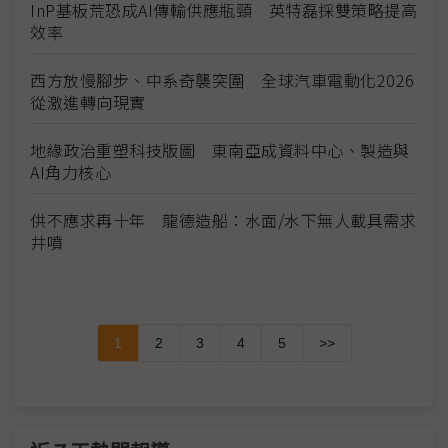
InP基板荒恐成AI傳輸供應瓶頸 英特磊採雙策略提高
效率
西方放慢腳步、中系奇襲突圍 全球汽車電動化2026
從激進轉向現實
地緣政治重塑科技版圖 東南亞成資料中心、製造與
AI角力核心
供不應求再十年 龍德造船：水面/水下無人載具需求
井噴
1
2
3
4
5
>>