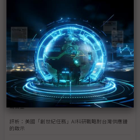
TPU
未蒙其利先受其害 美國製造業景氣連9個月衰退
H200效能翻6倍、價格增3成 NVIDIA「清庫存」仍
讓中國動心
豐田目標2026全球生產破千萬輛 HEV需求強勁跨越
電動車放緩影響
東南亞各國與美貿易協議持續推進 2026聚焦關鍵礦
產、轉口問題
陳立武與川普關鍵40分鐘會談 將政治阻力化為英特
爾資金
評析：美國「創世紀任務」AI科研戰略對台灣供應鏈
的啟示