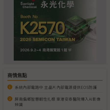
商情焦點
系統內部電路中 主晶片內部電源提供EOS防護
屏南偏鄉智慧韌性扎根 東港安泰醫院導入AI影像
辨識