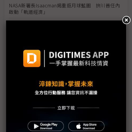
NASA新署長Isaacman揭重返月球藍圖 拚川普任內
啟動「軌道經濟」
中國H200訂單暴增逾200萬顆 NVIDIA傳急敲台積新
產能
黃仁勳誠聘Groq 員工股權「折現」約9成隨CEO加
入NVIDIA
川普10萬美元H-1B簽證費用爭議延燒 美國商會提起
上訴
魏哲家自嘲含淚打造台積美廠 NYT剖析1.8萬條法規
如何綁住晶圓代工龍頭手腳
從DeepSeek到H200鬆綁 盤點NVIDIA 2025年十大
關鍵時刻
新的逆襲之路？ 業者估未來5~10年中國將竄出多家