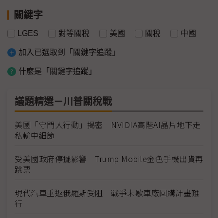
關鍵字
LGES
對等關稅
美國
關稅
中國
加入已選取到「關鍵字追蹤」
什麼是「關鍵字追蹤」
議題精選－川普關稅戰
美國「守門人行動」揭密 NVIDIA高階AI晶片地下走
私輸中細節
受美國政府停擺影響 Trump Mobile金色手機出貨再
跳票
現代汽車重返俄羅斯受阻 戰爭未歇車廠回購計畫難
行