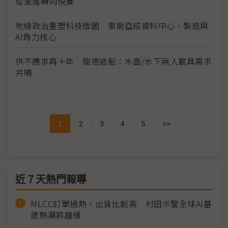
從激進轉向現實
地緣政治重塑科技版圖 東南亞成資料中心、製造與
AI角力核心
供不應求再十年 龍德造船：水面/水下無人載具需求
井噴
1
2
3
4
5
>>
近７天熱門報導
MLCC訂單過熱、出貨比創高 村田示警全球AI基
建熱潮將趨緩