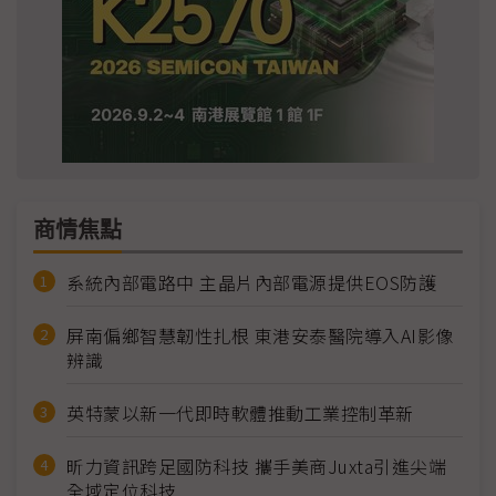
商情焦點
系統內部電路中 主晶片內部電源提供EOS防護
屏南偏鄉智慧韌性扎根 東港安泰醫院導入AI影像
辨識
英特蒙以新一代即時軟體推動工業控制革新
昕力資訊跨足國防科技 攜手美商Juxta引進尖端
全域定位科技