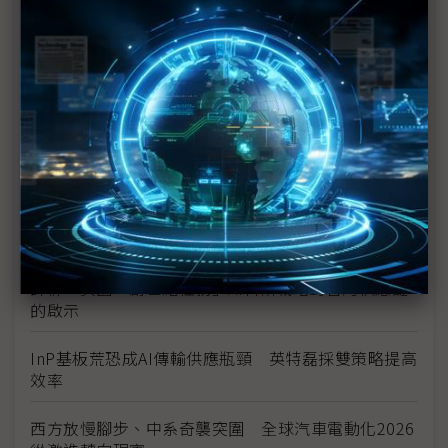
H200效能翻6倍、價格增3成 NVIDIA「清庫存」仍
讓中國動心
豐田目標2026全球生產破千萬輛 HEV需求強勁跨越
電動車放緩影響
東南亞各國與美貿易協議持續推進 2026聚焦關鍵礦
產、轉口問題
陳立武與川普關鍵40分鐘會談 將政治阻力化為英特
爾資金
評析：美國「創世紀任務」AI科研戰略對台灣供應鏈
的啟示
InP基板荒恐成AI傳輸供應瓶頸 英特磊採雙策略提高
效率
西方放慢腳步、中系奇襲突圍 全球汽車電動化2026