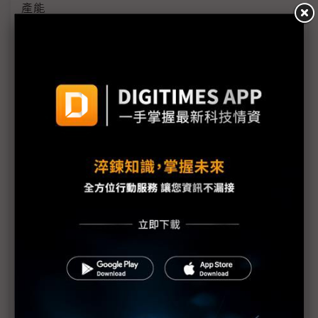
產能
黃仁勳誠聘Groq 員工股權「折現」約9成隨CEO加
入NVIDIA
川普10萬美元H-1B簽證費用爭議延燒 美國商會提起
上訴
魏哲家自嘲含淚打造台積美廠 NYT剖析1.8萬條法規
如何綁住晶圓代工龍頭手腳
從DeepSeek到H200鬆綁 盤點NVIDIA 2025年十大
關鍵時刻
新的逆襲之路？ 業者估未來5~10年中國將竄出多家
TPU
未蒙其利先受其害 美國製造業景氣連9個月衰退