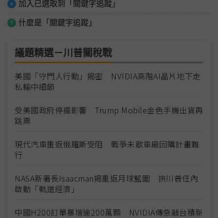
加入已選取到「關鍵字追蹤」
什麼是「關鍵字追蹤」
議題精選－川普關稅戰
美國「守門人行動」揭密 NVIDIA高階AI晶片地下走
私輸中細節
受美國政府停擺影響 Trump Mobile金色手機出貨再
跳票
現代汽車重返俄羅斯受阻 戰爭未歇車廠回購計畫難
行
NASA新署長Isaacman揭重返月球藍圖 拚川普任內
啟動「軌道經濟」
中國H200訂單暴增逾200萬顆 NVIDIA傳急敲台積新