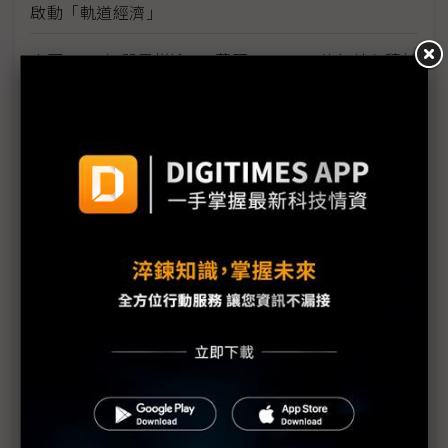
啟動「軌道經濟」
中國H200訂單暴增逾200萬顆 NVIDIA傳急敲台積新
產能
黃仁勳誠聘Groq 員工股權「折現」約9成隨CEO加
入NVIDIA
川普10萬美元H-1B簽證費用爭議延燒 美國商會提起
上訴
魏哲家自嘲含淚打造台積美廠 NYT剖析1.8萬條法規
如何綁住晶圓代工龍頭手腳
從DeepSeek到H200鬆綁 盤點NVIDIA 2025年十大
關鍵時刻
新的逆襲之路？ 業者估未來5~10年中國將竄出多家
TPU