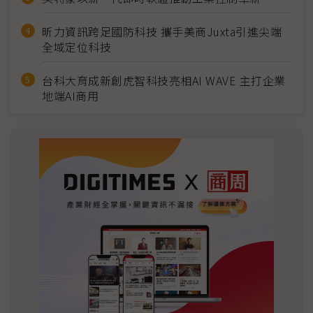
昕力資訊跨足國防科技 攜手美商Juxta引進尖端
全域定位科技
台科大育成新創虎智科技亮相AI WAVE 主打企業
地端AI商用