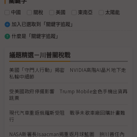
關鍵字
中國
關稅
美國
東南亞
太陽能
加入已選取到「關鍵字追蹤」
什麼是「關鍵字追蹤」
議題精選－川普關稅戰
美國「守門人行動」揭密 NVIDIA高階AI晶片地下走
私輸中細節
受美國政府停擺影響 Trump Mobile金色手機出貨再
跳票
現代汽車重返俄羅斯受阻 戰爭未歇車廠回購計畫難
行
NASA新署長Isaacman揭重返月球藍圖 拚川普任內