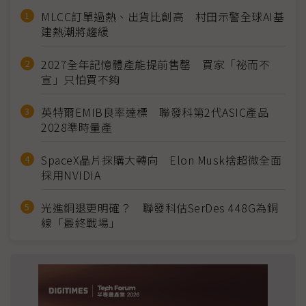
MLCC訂單過熱、出貨比創高 村田示警全球AI基
建熱潮將趨緩
2027全年記憶體產能提前售罄 買家「祕而不
宣」只怕買不夠
英特爾EMIB良率達標 聯發科第2代ASIC產品
2028準時量產
SpaceX晶片採購大轉向 Elon Musk捨超微全面
採用NVIDIA
光進銅退更明確？ 聯發科估SerDes 448G為銅
線「最終戰場」