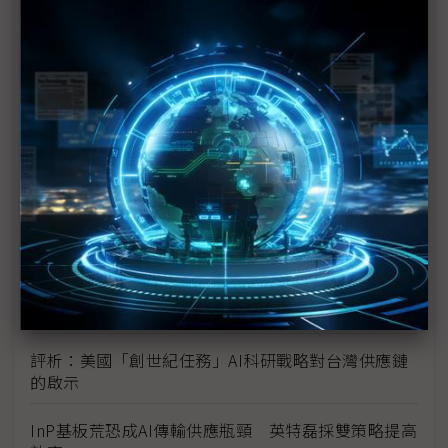
未蒙其利先受其害 美國製造業景氣連9個月衰退
H200效能翻6倍、價格增3成 NVIDIA「清庫存」仍
讓中國動心
豐田目標2026全球生產破千萬輛 HEV需求強勁跨越
電動車放緩影響
東南亞各國與美貿易協議持續推進 2026聚焦關鍵礦
產、轉口問題
陳立武與川普關鍵40分鐘會談 將政治阻力化為英特
爾資金
評析：美國「創世紀任務」AI科研戰略對台灣供應鏈
的啟示
InP基板荒恐成AI傳輸供應瓶頸 英特磊採雙策略提高