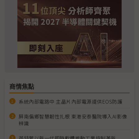
商情焦點
系統內部電路中 主晶片內部電源提供EOS防護
屏南偏鄉智慧韌性扎根 東港安泰醫院導入AI影像
辨識
英特蒙以新一代即時軟體推動工業控制革新