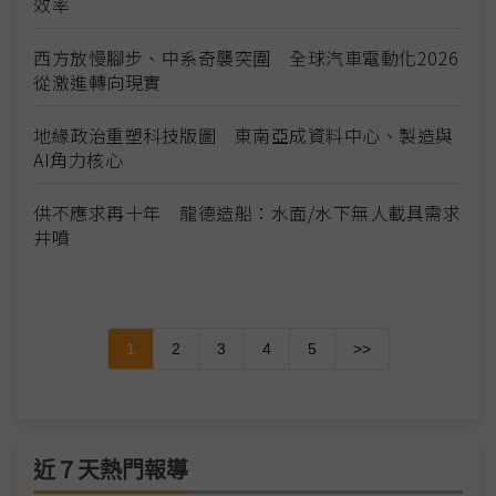
效率
西方放慢腳步、中系奇襲突圍 全球汽車電動化2026
從激進轉向現實
地緣政治重塑科技版圖 東南亞成資料中心、製造與
AI角力核心
供不應求再十年 龍德造船：水面/水下無人載具需求
井噴
1
2
3
4
5
>>
近７天熱門報導