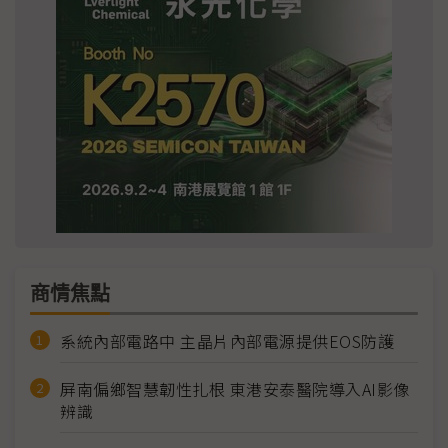
商情焦點
系統內部電路中 主晶片內部電源提供EOS防護
屏南偏鄉智慧韌性扎根 東港安泰醫院導入AI影像
辨識