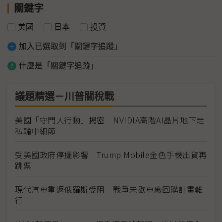
關鍵字
美國
日本
投資
加入已選取到「關鍵字追蹤」
什麼是「關鍵字追蹤」
議題精選－川普關稅戰
美國「守門人行動」揭密 NVIDIA高階AI晶片地下走
私輸中細節
受美國政府停擺影響 Trump Mobile金色手機出貨再
跳票
現代汽車重返俄羅斯受阻 戰爭未歇車廠回購計畫難
行