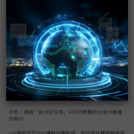
未蒙其利先受其害 美國製造業景氣連9個月衰退
H200效能翻6倍、價格增3成 NVIDIA「清庫存」仍
讓中國動心
豐田目標2026全球生產破千萬輛 HEV需求強勁跨越
電動車放緩影響
東南亞各國與美貿易協議持續推進 2026聚焦關鍵礦
產、轉口問題
陳立武與川普關鍵40分鐘會談 將政治阻力化為英特
爾資金
評析：美國「創世紀任務」AI科研戰略對台灣供應鏈
的啟示
InP基板荒恐成AI傳輸供應瓶頸 英特磊採雙策略提高