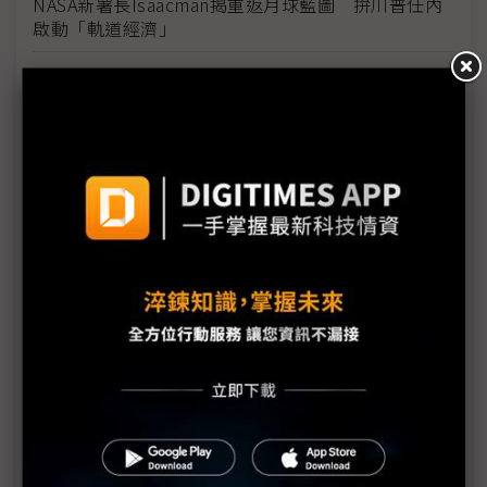
NASA新署長Isaacman揭重返月球藍圖 拚川普任內
啟動「軌道經濟」
中國H200訂單暴增逾200萬顆 NVIDIA傳急敲台積新
產能
黃仁勳誠聘Groq 員工股權「折現」約9成隨CEO加
入NVIDIA
川普10萬美元H-1B簽證費用爭議延燒 美國商會提起
上訴
魏哲家自嘲含淚打造台積美廠 NYT剖析1.8萬條法規
如何綁住晶圓代工龍頭手腳
從DeepSeek到H200鬆綁 盤點NVIDIA 2025年十大
關鍵時刻
新的逆襲之路？ 業者估未來5~10年中國將竄出多家
TPU