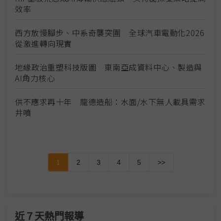
效率
西方放慢腳步、中系奇襲突圍 全球汽車電動化2026
從激進轉向現實
地緣政治重塑科技版圖 東南亞成資料中心、製造與
AI角力核心
供不應求再十年 龍德造船：水面/水下無人載具需求
井噴
1
2
3
4
5
>>
近７天熱門報導