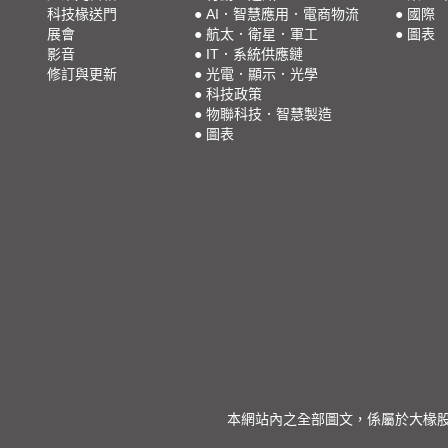
科技椽送門
●
AI．智慧應用．電商物流
●
國際
展會
●
航太．衛星．軍工
●
圖表
影音
●
IT．系統供應鏈
修訂與更新
●
光電．顯示．光學
●
科技政策
●
物聯科技．智慧製造
●
圖表
本網站內之全部圖文，係屬於大椽股份有