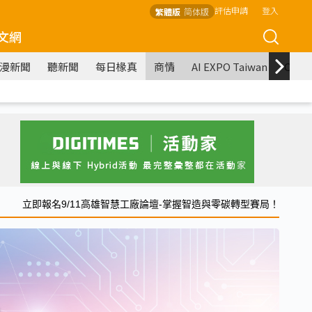
評估申請
登入
繁體版
简体版
文網
漫新聞
聽新聞
每日椽真
商情
AI EXPO Taiwan
COM
立即報名9/11高雄智慧工廠論壇-掌握智造與零碳轉型賽局！