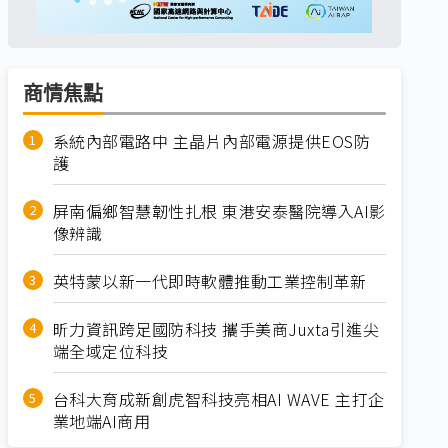
商情焦點
系統內部電路中 主晶片內部電源提供EOS防
護
屏南偏鄉智慧韌性扎根 東港安泰醫院導入AI影
像辨識
英特蒙以新一代即時軟體推動工業控制革新
昕力資訊跨足國防科技 攜手美商Juxta引進尖
端全域定位科技
台科大育成新創虎智科技亮相AI WAVE 主打企
業地端AI商用