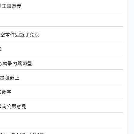
具正面意義
航空零件迎近乎免稅
車
心競爭力與轉型
規畫隨後上
龍數字
徵詢公眾意見