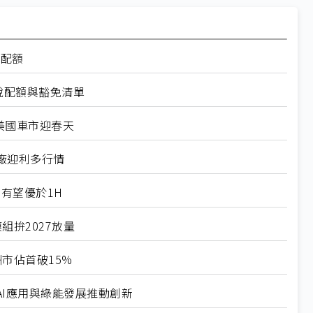
率配額
稅配額與豁免清單
美國車市迎春天
廠迎利多行情
有望優於1H
組拚2027放量
市佔首破15%
I應用與綠能發展推動創新