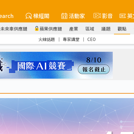
earch
椽經閣
活動家
影音
英
未來車供應鏈
蘋果供應鏈
產業
區域
議題
觀點
火線話題
｜
專家講堂
｜
CEO