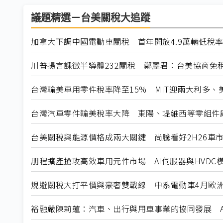
議題精選－台美關稅大追蹤
加拿大下調中國電動車關稅 首年開放4.9萬輛低稅
川普揚言課徵半導體232關稅 鄭麗君：台美協商免
台灣輸美車用零件稅率降至15% MIT迎兩大利多、
台灣汽車零件輸美稅率大降 東陽、堤維西等零組件
台美關稅與能源價格成兩大關鍵 尚騰看好2H26車市
朋程擴產搶攻高效車用元件市場 AI伺服器與HVDC模
規避關稅大打平價與豪奢雙戰線 中系電動車4月歐洲
裕融嚴陳莉蓮：汽車、出行與用車事業的協同發展 A