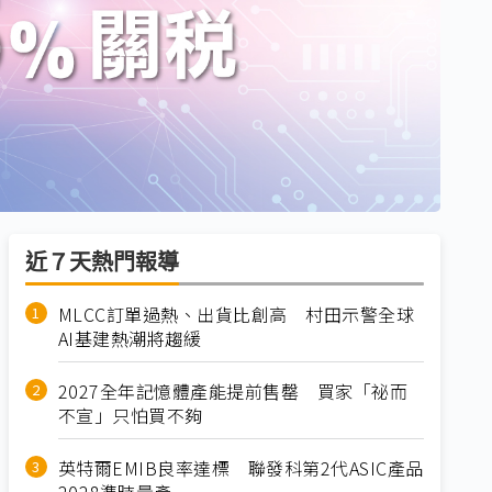
近７天熱門報導
MLCC訂單過熱、出貨比創高 村田示警全球
AI基建熱潮將趨緩
2027全年記憶體產能提前售罄 買家「祕而
不宣」只怕買不夠
英特爾EMIB良率達標 聯發科第2代ASIC產品
2028準時量產