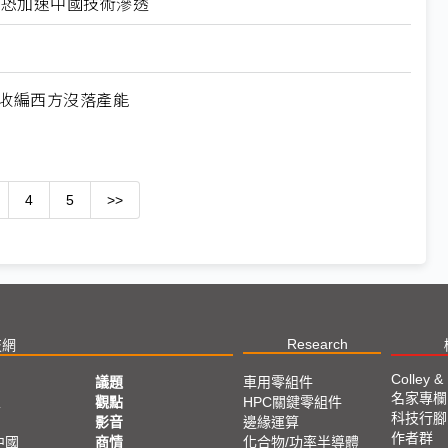
北美恐加速中國技術滲透
何收編西方沒落產能
4
5
>>
Research
技網
Colley &
議題
車用零組件
名家專欄
亞
觀點
HPC關鍵零組件
科技行腳
影音
邊緣運算
作者群
中國
商情
化合物/功率半導體