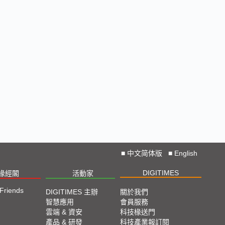
■
中文简体版
■
English
DIGITIMES
椽經閣
活動家
 Friends
DIGITIMES 主辦
關於我們
智慧應用
會員服務
雲端 & 資安
科技椽送門
產品 & 研發
科技產業報訂閱