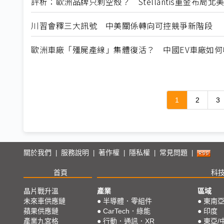
評析：歐洲品牌只剩空殼？ Stellantis重金布局
川習會釋三大訊號 中美關係轉向可控競爭新階段
歐洲車廠「殭屍產線」集體復活？ 中國EV車廠如
1
2
3
關於我們
服務說明
著作權
隱私權
常見問題
|
|
|
|
|
首頁
科
晶片戰升溫
產業
區域
未來車供應鏈
●
半導體．零組件
●
東南
蘋果供應鏈
●
CarTech．綠能
●
印度
產業九宮格
●
行動．通訊．XR
●
東亞/