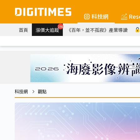
科技網
Res
259
首頁
漲價大追蹤
《百年，並不孤寂》產業導讀
科技網
觀點