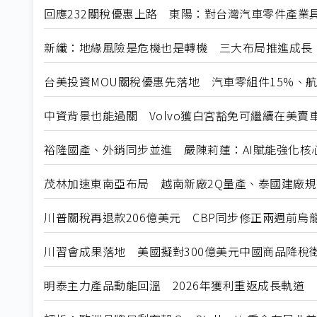
回應232關稅優惠上路 東陽：對台灣汽車零件產業
新纖：地緣風險是危機也是轉機 三大布局推進成長
台美投資MOU關稅優惠先落地 汽車零組件15%、
中資背景也能過關 Volvo獲白宮豁免可繼續在美賣
裕隆國產、外銷同步並進 嚴陳莉蓮：AI賦能強化核
茂林加速東南亞布局 越南新廠2Q量產、泰國建廠
川普關稅再退款206億美元 CBP同步修正兩週前烏
川習會成果落地 美國擬對300億美元中國商品降稅
明泰主力產品動能回溫 2026年獲利重返成長軌道