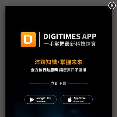
百年大震對日本經濟衝擊亦百年罕見
採二戰後做法 日擬成立經濟安定部
日本大地震所造成的損失可能高達3,000億美元
東京電力分區計畫停電恐延長至2011年底
日本首都圈煉油廠陸續復工 汽油缺貨狀態可望逐漸
恢復
日本考慮提供企業10兆日圓補助
東電計4月底前提升發電裝置量20%
日車商向汽油短缺的災區無償出借電動車
日產、本田延長停工