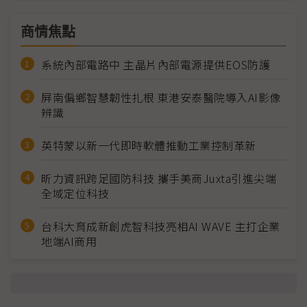
商情焦點
系統內部電路中 主晶片內部電源提供EOS防護
屏南偏鄉智慧韌性扎根 東港安泰醫院導入AI影像
辨識
英特蒙以新一代即時軟體推動工業控制革新
昕力資訊跨足國防科技 攜手美商Juxta引進尖端
全域定位科技
台科大育成新創虎智科技亮相AI WAVE 主打企業
地端AI商用