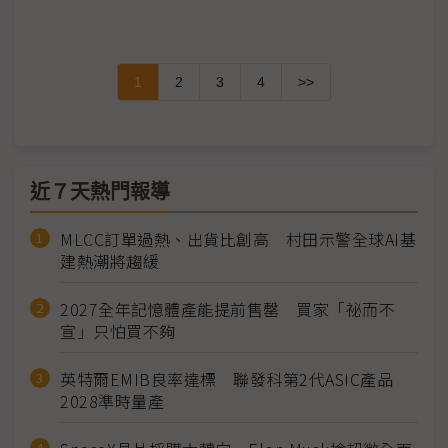
1
2
3
4
>>
近７天熱門報導
MLCC訂單過熱、出貨比創高 村田示警全球AI基
建熱潮將趨緩
2027全年記憶體產能提前售罄 買家「祕而不
宣」只怕買不夠
英特爾EMIB良率達標 聯發科第2代ASIC產品
2028準時量產