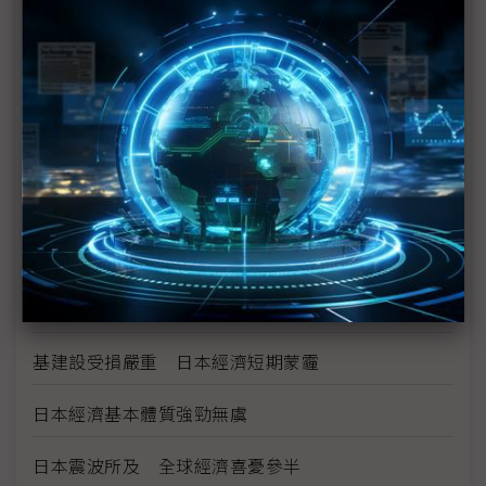
G7同意聯手干預 日圓兌美元應聲急貶至81日圓
日圓兌美元再次創戰後新紀錄 最強價位逼近76日圓
G7經濟首長將討論對日援助方案
日本東北重建計畫 將刺激當地經濟發展
日本危機最糟情況為何？
311是史上損失最慘重的地震？
基建設受損嚴重 日本經濟短期蒙霾
日本經濟基本體質強勁無虞
日本震波所及 全球經濟喜憂參半