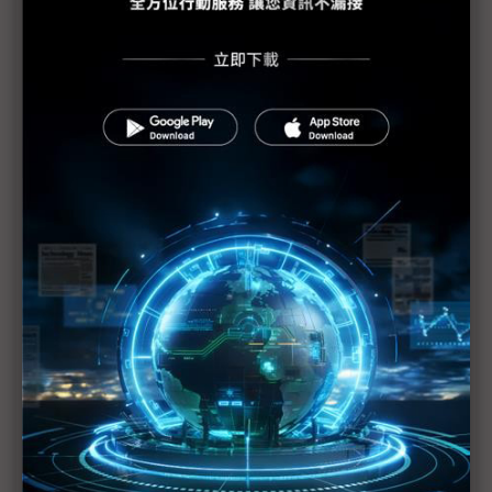
川普欲重塑美國黃金時代 台美合作望從無人機延伸
造船
「無人艇」戰力浮水面 雷虎、台船、中信通吃軍民
商機
「AI無人船」擁抱矽谷錢潮 惡海考驗技術力
無人機已建國家隊 無人艇產業鏈何時能起飛？
中國爭霸空中商機 無人機奠定低空經濟話語權
台航太鏈布局鍛造高階製程 挑戰國際大廠寡佔
中科院「軍規無人機」技術再釋民間 有利備戰與外
銷
嘉義躍身無人機重鎮 3箭齊發挺進亞太供應鏈中心