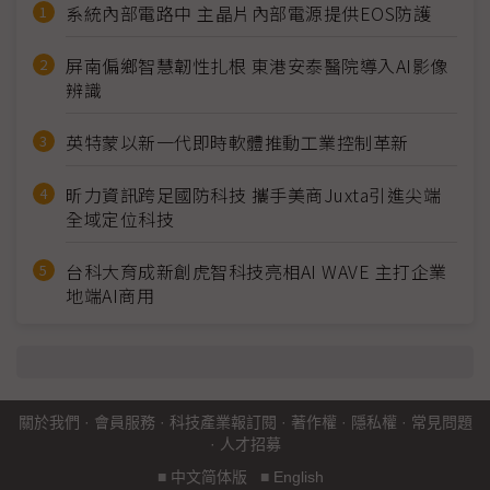
系統內部電路中 主晶片內部電源提供EOS防護
屏南偏鄉智慧韌性扎根 東港安泰醫院導入AI影像
辨識
英特蒙以新一代即時軟體推動工業控制革新
昕力資訊跨足國防科技 攜手美商Juxta引進尖端
全域定位科技
台科大育成新創虎智科技亮相AI WAVE 主打企業
地端AI商用
關於我們
·
會員服務
·
科技產業報訂閱
·
著作權
·
隱私權
·
常見問題
·
人才招募
■
中文简体版
■
English