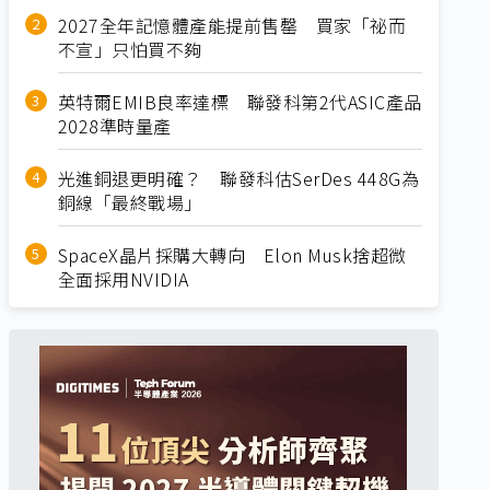
2027全年記憶體產能提前售罄 買家「祕而
不宣」只怕買不夠
英特爾EMIB良率達標 聯發科第2代ASIC產品
2028準時量產
光進銅退更明確？ 聯發科估SerDes 448G為
銅線「最終戰場」
SpaceX晶片採購大轉向 Elon Musk捨超微
全面採用NVIDIA