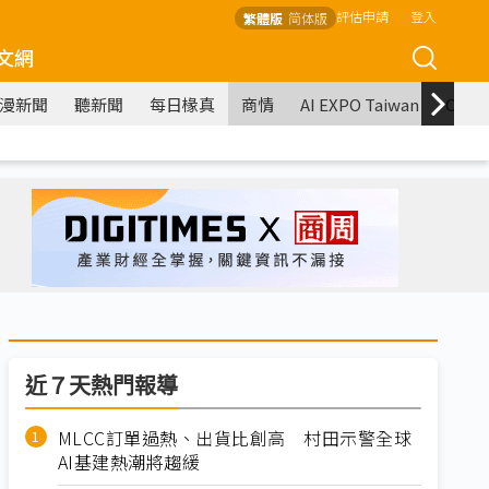
評估申請
登入
繁體版
简体版
文網
漫新聞
聽新聞
每日椽真
商情
AI EXPO Taiwan
COM
近７天熱門報導
MLCC訂單過熱、出貨比創高 村田示警全球
AI基建熱潮將趨緩