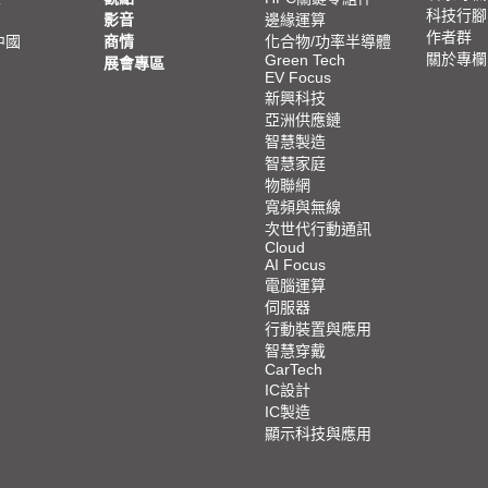
科技行腳
影音
邊緣運算
作者群
中國
商情
化合物/功率半導體
關於專欄
Green Tech
展會專區
EV Focus
新興科技
亞洲供應鏈
智慧製造
智慧家庭
物聯網
寬頻與無線
次世代行動通訊
Cloud
AI Focus
電腦運算
伺服器
行動裝置與應用
智慧穿戴
CarTech
IC設計
IC製造
顯示科技與應用