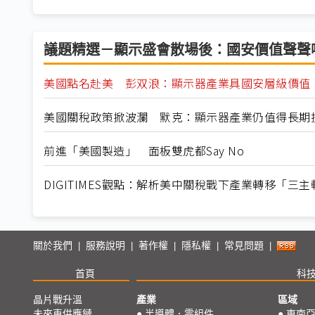
議題精選－顯示盛會散場後：國安價值聲聲
美國點名赴美 彭双浪：顯示器產業具國安層級價值
美國關稅政策掀波瀾 默克：顯示器產業仍值得長期
前進「美國製造」 面板雙虎都Say No
DIGITIMES觀點：解析美中關稅戰下產業轉移「三主
關於我們
服務說明
著作權
隱私權
常見問題
|
|
|
|
|
首頁
科
晶片戰升溫
產業
區域
未來車供應鏈
●
半導體．零組件
●
東南