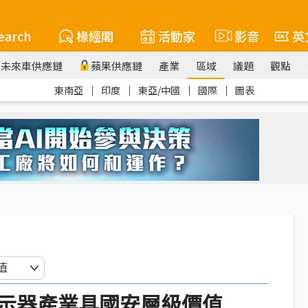
earch
椽經閣
活動家
影音
英
未來車供應鏈
蘋果供應鏈
產業
區域
議題
觀點
東南亞
｜
印度
｜
東亞/中國
｜
國際
｜
圖表
示器產業具國安層級價值