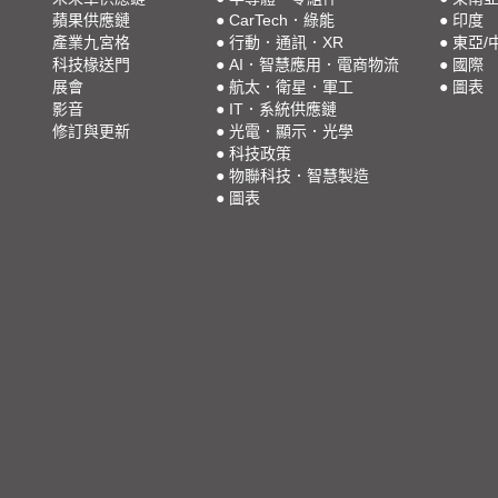
蘋果供應鏈
●
CarTech．綠能
●
印度
產業九宮格
●
行動．通訊．XR
●
東亞/
科技椽送門
●
AI．智慧應用．電商物流
●
國際
展會
●
航太．衛星．軍工
●
圖表
影音
●
IT．系統供應鏈
修訂與更新
●
光電．顯示．光學
●
科技政策
●
物聯科技．智慧製造
●
圖表