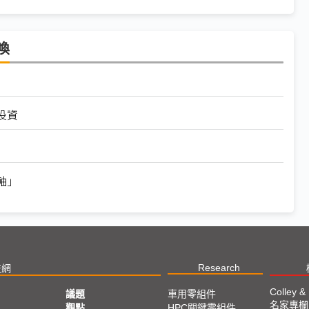
喚
投資
軸」
Research
技網
Colley &
議題
車用零組件
名家專欄
亞
觀點
HPC關鍵零組件