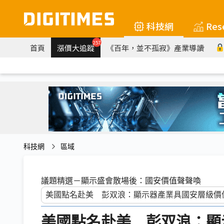
科技網
Res
257
首頁
漲價大追蹤
《百年，並不孤寂》產業導讀
科技網
區域
議題精選－顯示盛會散場後：國安價值聲聲喚
美國點名赴美 彭双浪：顯