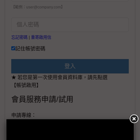
【範例：user@company.com】
忘記密碼
|
重寄啟用信
記住帳號密碼
登入
★ 若您是第一次使用會員資料庫，請先點選
【帳號啟用】
會員服務申請/試用
申請專線：
+886-02-87125398。
(週一至週五工作日9:00~18:00)