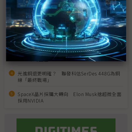
MLCC訂單過熱、出貨比創高 村田示警全球AI基
建熱潮將趨緩
2027全年記憶體產能提前售罄 買家「祕而不
宣」只怕買不夠
英特爾EMIB良率達標 聯發科第2代ASIC產品
2028準時量產
光進銅退更明確？ 聯發科估SerDes 448G為銅
線「最終戰場」
SpaceX晶片採購大轉向 Elon Musk捨超微全面
採用NVIDIA