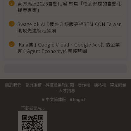
東方馬達2026自動化展 聚焦「恰到好處的自動化
提案專家」
Swagelok ALD閥件升級版亮相SEMICON Taiwan
助攻先進製程發展
iKala攜手Google Cloud、Google Ads打造企業
迎向Agent Economy的完整藍圖
關於我們
·
會員服務
·
科技產業報訂閱
·
著作權
·
隱私權
·
常見問題
·
人才招募
■
中文简体版
■
English
下載新聞App