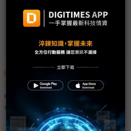
會員信箱：
member@digitimes.com
(一個工作日內將回覆您的來信)
訂閱DIGITIMES 行動版
關鍵字
半導體產業
晶圓廠
中國
加入已選取到「關鍵字追蹤」
什麼是「關鍵字追蹤」
近７天熱門報導