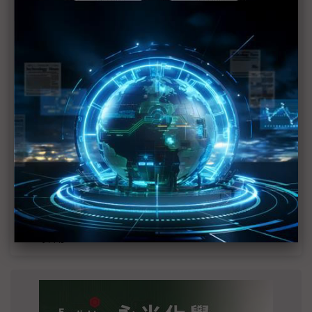
MLCC訂單過熱、出貨比創高 村田示警全球AI基
建熱潮將趨緩
2027全年記憶體產能提前售罄 買家「祕而不
宣」只怕買不夠
英特爾EMIB良率達標 聯發科第2代ASIC產品
2028準時量產
光進銅退更明確？ 聯發科估SerDes 448G為銅
線「最終戰場」
SpaceX晶片採購大轉向 Elon Musk捨超微全面
採用NVIDIA