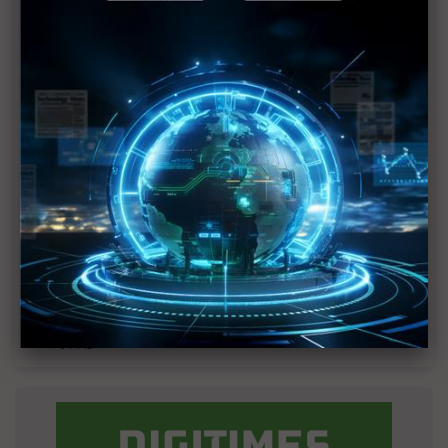
MLCC訂單過熱、出貨比創高 村田示警全球AI基
建熱潮將趨緩
2027全年記憶體產能提前售罄 買家「祕而不
宣」只怕買不夠
英特爾EMIB良率達標 聯發科第2代ASIC產品
2028準時量產
光進銅退更明確？ 聯發科估SerDes 448G為銅
線「最終戰場」
SpaceX晶片採購大轉向 Elon Musk捨超微全面
採用NVIDIA