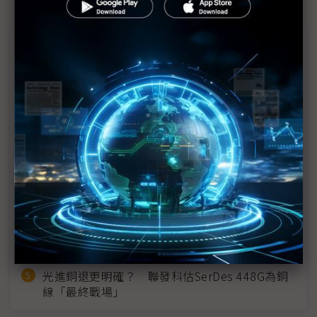
近７天熱門報導
MLCC訂單過熱、出貨比創高 村田示警全球AI基
建熱潮將趨緩
2027全年記憶體產能提前售罄 買家「祕而不
宣」只怕買不夠
英特爾EMIB良率達標 聯發科第2代ASIC產品
2028準時量產
SpaceX晶片採購大轉向 Elon Musk捨超微全面
採用NVIDIA
光進銅退更明確？ 聯發科估SerDes 448G為銅
線「最終戰場」