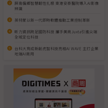
屏南偏鄉智慧韌性扎根 東港安泰醫院導入AI影像
辨識
英特蒙以新一代即時軟體推動工業控制革新
昕力資訊跨足國防科技 攜手美商Juxta引進尖端
全域定位科技
台科大育成新創虎智科技亮相AI WAVE 主打企業
地端AI商用