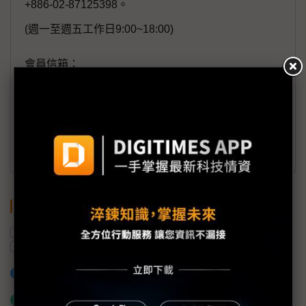
+886-02-87125398。
(週一至週五工作日9:00~18:00)
會員信箱：
member@digitimes.com
(一個工作日內將回覆您的來信)
訂閱DIGITIMES 行動版
關鍵字
中國
智慧醫療
營收
出貨量
安勤科技
加入已選取到「關鍵字追蹤」
什麼是「關鍵字追蹤」